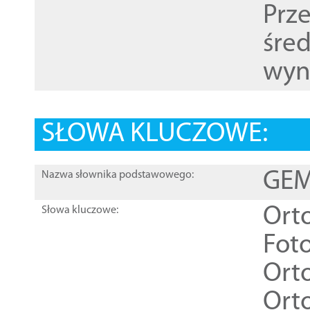
Prz
śre
wyn
SŁOWA KLUCZOWE:
GEME
Nazwa słownika podstawowego:
Ort
Słowa kluczowe:
Foto
Ort
Ort