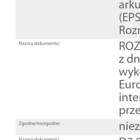
ark
(EPS
Roz
ROZ
Nazwa dokumentu:
z dn
wyk
Euro
inte
prz
nie
Zgodne/niezgodne:
Nazwa dokumentu: