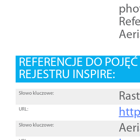
pho
Refe
Aer
REFERENCJE DO POJĘ
REJESTRU INSPIRE:
Rast
Słowo kluczowe:
htt
URL:
Aer
Słowo kluczowe: