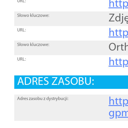
htt
URL:
Zdję
Słowo kluczowe:
htt
URL:
Ort
Słowo kluczowe:
http
URL:
ADRES ZASOBU:
http
Adres zasobu z dystrybucji:
gpm