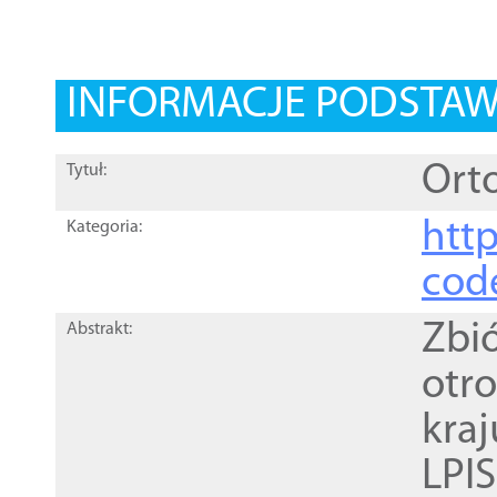
INFORMACJE PODSTA
Orto
Tytuł:
http
Kategoria:
cod
Zbi
Abstrakt:
otr
kra
LPI