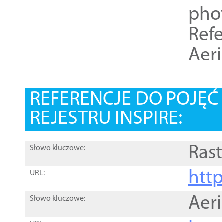
pho
Refe
Aer
REFERENCJE DO POJĘ
REJESTRU INSPIRE:
Rast
Słowo kluczowe:
htt
URL:
Aer
Słowo kluczowe: