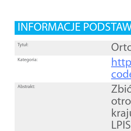
INFORMACJE PODSTA
Orto
Tytuł:
http
Kategoria:
cod
Zbi
Abstrakt:
otr
kra
LPI