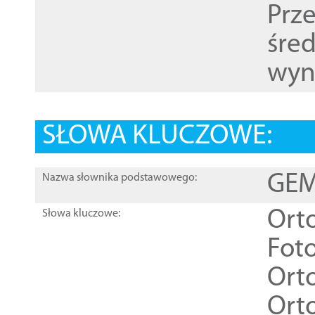
Prz
śre
wyn
SŁOWA KLUCZOWE:
GEME
Nazwa słownika podstawowego:
Ort
Słowa kluczowe:
Foto
Ort
Ort