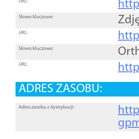
htt
URL:
Zdję
Słowo kluczowe:
htt
URL:
Ort
Słowo kluczowe:
http
URL:
ADRES ZASOBU:
http
Adres zasobu z dystrybucji:
gpm