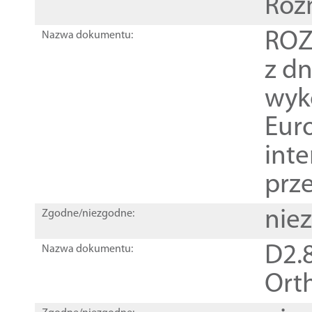
Roz
ROZ
Nazwa dokumentu:
z dn
wyk
Euro
inte
prz
nie
Zgodne/niezgodne:
D2.8
Nazwa dokumentu:
Orth