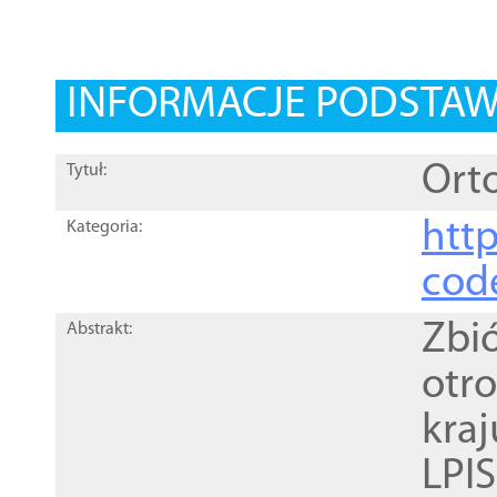
INFORMACJE PODSTA
Orto
Tytuł:
http
Kategoria:
cod
Zbi
Abstrakt:
otr
kra
LPI