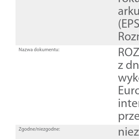
ark
(EPS
Roz
ROZ
Nazwa dokumentu:
z dn
wyk
Euro
inte
prz
nie
Zgodne/niezgodne: