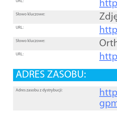
htt
URL:
Zdję
Słowo kluczowe:
htt
URL:
Ort
Słowo kluczowe:
http
URL:
ADRES ZASOBU:
http
Adres zasobu z dystrybucji:
gpm