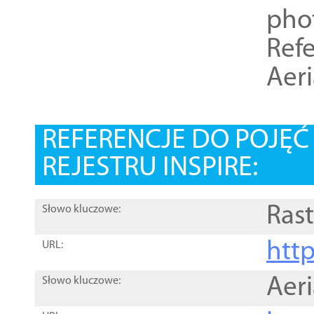
pho
Refe
Aer
REFERENCJE DO POJĘ
REJESTRU INSPIRE:
Rast
Słowo kluczowe:
htt
URL:
Aer
Słowo kluczowe: