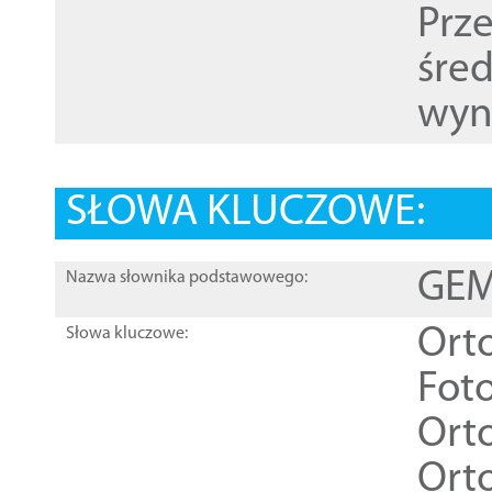
Prz
śre
wyn
SŁOWA KLUCZOWE:
GEME
Nazwa słownika podstawowego:
Ort
Słowa kluczowe:
Foto
Ort
Ort