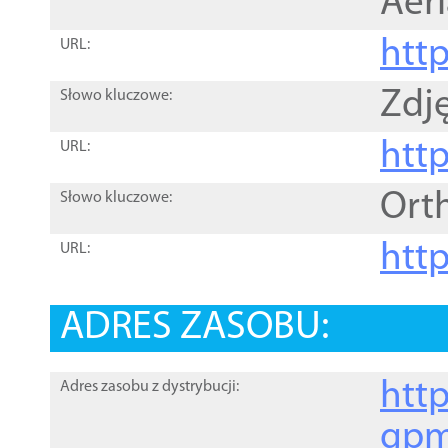
Aer
htt
URL:
Zdję
Słowo kluczowe:
htt
URL:
Ort
Słowo kluczowe:
http
URL:
ADRES ZASOBU:
http
Adres zasobu z dystrybucji:
gpm