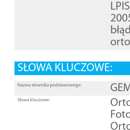
LPI
200
błąd
ort
SŁOWA KLUCZOWE:
GEME
Nazwa słownika podstawowego:
Ort
Słowa kluczowe:
Foto
Ort