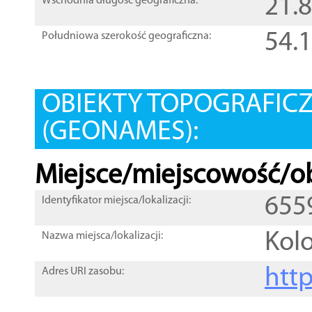
21.
Wschodnia długość geograficzna:
54.
Południowa szerokość geograficzna:
OBIEKTY TOPOGRAFIC
(GEONAMES):
Miejsce/miejscowość/ob
655
Identyfikator miejsca/lokalizacji:
Kol
Nazwa miejsca/lokalizacji:
htt
Adres URI zasobu: