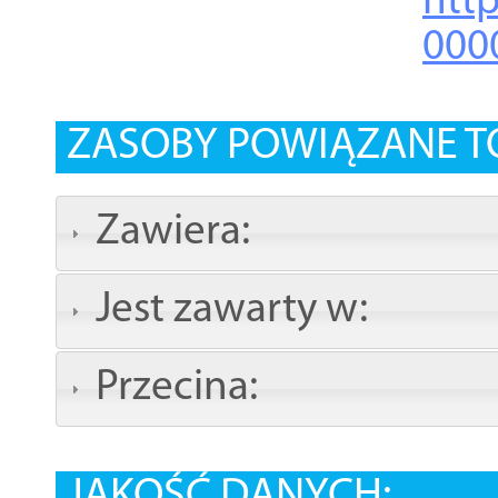
http
000
ZASOBY POWIĄZANE T
Zawiera:
Jest zawarty w:
Przecina:
JAKOŚĆ DANYCH: