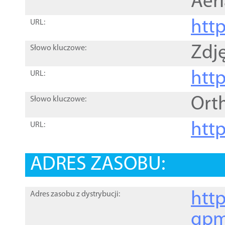
Aer
htt
URL:
Zdję
Słowo kluczowe:
htt
URL:
Ort
Słowo kluczowe:
http
URL:
ADRES ZASOBU:
http
Adres zasobu z dystrybucji:
gpm