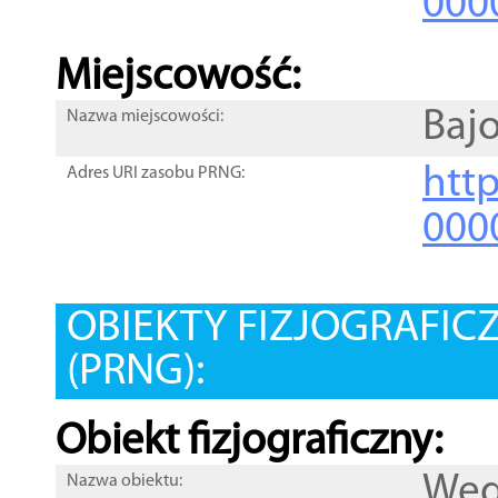
000
Miejscowość:
Bajo
Nazwa miejscowości:
htt
Adres URI zasobu PRNG:
000
OBIEKTY FIZJOGRAFIC
(PRNG):
Obiekt fizjograficzny:
Wę
Nazwa obiektu: