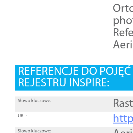
Ort
pho
Refe
Aer
REFERENCJE DO POJĘ
REJESTRU INSPIRE:
Rast
Słowo kluczowe:
htt
URL:
Słowo kluczowe: