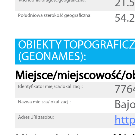
21.
Wschodnia długość geograficzna:
54.
Południowa szerokość geograficzna:
OBIEKTY TOPOGRAFIC
(GEONAMES):
Miejsce/miejscowość/ob
776
Identyfikator miejsca/lokalizacji:
Baj
Nazwa miejsca/lokalizacji:
htt
Adres URI zasobu: