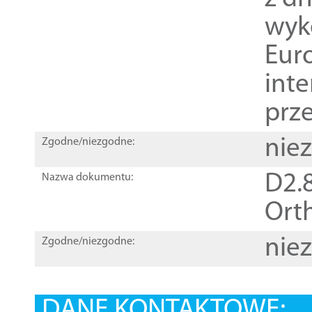
wyk
Euro
inte
prz
nie
Zgodne/niezgodne:
D2.8
Nazwa dokumentu:
Orth
nie
Zgodne/niezgodne:
DANE KONTAKTOWE: