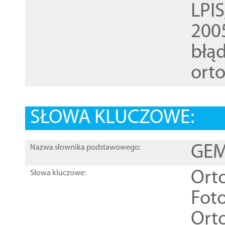
LPI
200
błąd
ort
SŁOWA KLUCZOWE:
GEME
Nazwa słownika podstawowego:
Ort
Słowa kluczowe:
Foto
Ort