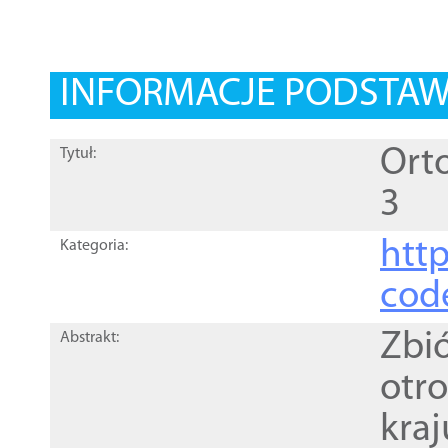
INFORMACJE PODSTA
Orto
Tytuł:
3
http
Kategoria:
cod
Zbi
Abstrakt:
otr
kra