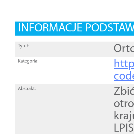
INFORMACJE PODSTA
Orto
Tytuł:
http
Kategoria:
cod
Zbi
Abstrakt:
otr
kra
LPI