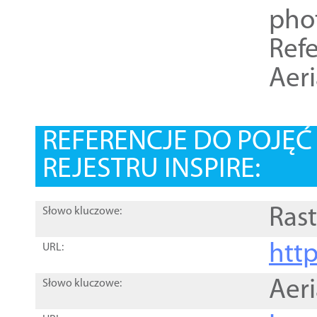
pho
Refe
Aer
REFERENCJE DO POJĘ
REJESTRU INSPIRE:
Rast
Słowo kluczowe:
htt
URL:
Aer
Słowo kluczowe: