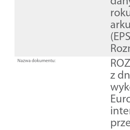
dan
rok
ark
(EPS
Roz
ROZ
Nazwa dokumentu:
z dn
wyk
Euro
inte
prz