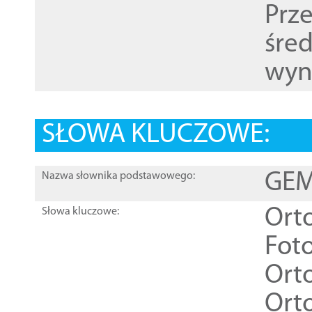
Prz
śre
wyn
SŁOWA KLUCZOWE:
GEME
Nazwa słownika podstawowego:
Ort
Słowa kluczowe:
Foto
Ort
Ort