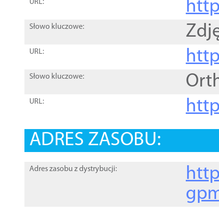
htt
URL:
Zdję
Słowo kluczowe:
htt
URL:
Ort
Słowo kluczowe:
http
URL:
ADRES ZASOBU:
http
Adres zasobu z dystrybucji:
gpm