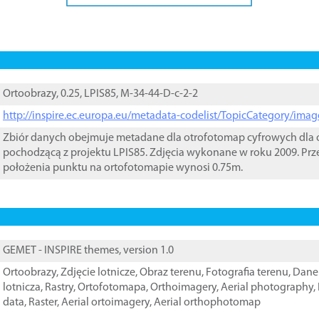
Ortoobrazy, 0.25, LPIS85, M-34-44-D-c-2-2
http://inspire.ec.europa.eu/metadata-codelist/TopicCategory/im
Zbiór danych obejmuje metadane dla otrofotomap cyfrowych dla o
pochodzącą z projektu LPIS85. Zdjęcia wykonane w roku 2009. Prz
położenia punktu na ortofotomapie wynosi 0.75m.
GEMET - INSPIRE themes, version 1.0
Ortoobrazy
,
Zdjęcie lotnicze
,
Obraz terenu
,
Fotografia terenu
,
Dane 
lotnicza
,
Rastry
,
Ortofotomapa
,
Orthoimagery
,
Aerial photography
,
data
,
Raster
,
Aerial ortoimagery
,
Aerial orthophotomap