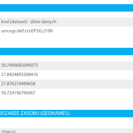
kod [
dataset
] - zbiór danych
urn:ogc:def:crs:EPSG::2180
50.7499685099073
21.8424893268416
21.876274989658
50.729196796967
BSZARZE ZASOBU (GEONAMES):
759610