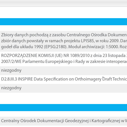
Zbiory danych pochodzą z zasobu Centralnego Ośrodka Dokumentacj
zbiór danych powstały w ramach projektu LPIS85, w roku 2009. D
godeł dla układu 1992 (EPSG:2180). Moduł archiwizacji: 1:5000. Ro
ROZPORZĄDZENIE KOMISJI (UE) NR 1089/2010 z dnia 23 listopada 
2007/2/WE Parlamentu Europejskiego i Rady w zakresie interopera
niezgodny
D2.8.III.3 INSPIRE Data Specification on Orthoimagery ֠Draft Techni
niezgodny
Centralny Ośrodek Dokumentacji Geodezyjnej i Kartograficznej w