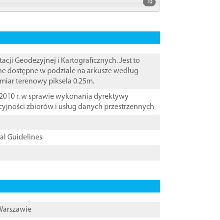
10
i Geodezyjnej i Kartograficznych. Jest to
ane dostępne w podziale na arkusze według
zmiar terenowy piksela 0.25m.
2010 r. w sprawie wykonania dyrektywy
cyjności zbiorów i usług danych przestrzennych
cal Guidelines
 Warszawie