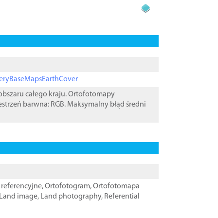
ageryBaseMapsEarthCover
bszaru całego kraju. Ortofotomapy
estrzeń barwna: RGB. Maksymalny błąd średni
referencyjne
,
Ortofotogram
,
Ortofotomapa
Land image
,
Land photography
,
Referential