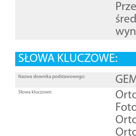
Prz
śre
wyn
SŁOWA KLUCZOWE:
GEME
Nazwa słownika podstawowego:
Ort
Słowa kluczowe:
Foto
Ort
Ort