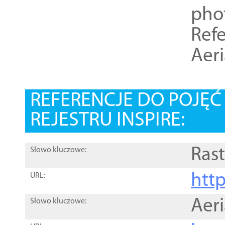
pho
Refe
Aer
REFERENCJE DO POJĘ
REJESTRU INSPIRE:
Rast
Słowo kluczowe:
htt
URL:
Aer
Słowo kluczowe: