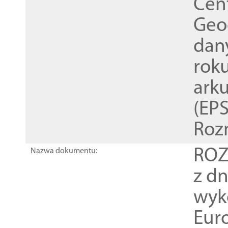
Cen
Geod
dan
rok
ark
(EPS
Roz
ROZ
Nazwa dokumentu:
z dn
wyk
Euro