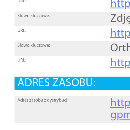
htt
URL:
Zdję
Słowo kluczowe:
htt
URL:
Ort
Słowo kluczowe:
http
URL:
ADRES ZASOBU:
http
Adres zasobu z dystrybucji:
gpm