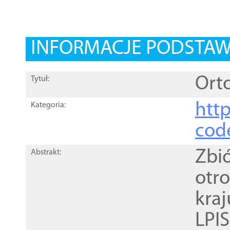
INFORMACJE PODSTA
Orto
Tytuł:
http
Kategoria:
cod
Zbi
Abstrakt:
otr
kra
LPI