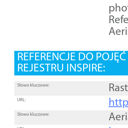
pho
Refe
Aer
REFERENCJE DO POJĘ
REJESTRU INSPIRE:
Rast
Słowo kluczowe:
htt
URL:
Aer
Słowo kluczowe: