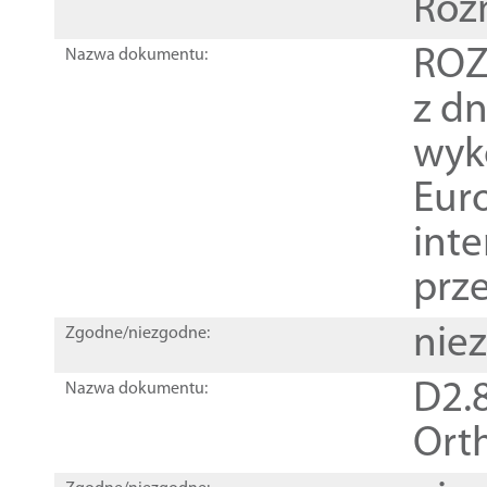
Roz
ROZ
Nazwa dokumentu:
z dn
wyk
Euro
inte
prz
nie
Zgodne/niezgodne:
D2.8
Nazwa dokumentu:
Orth