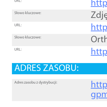
htt
URL:
Zdję
Słowo kluczowe:
htt
URL:
Ort
Słowo kluczowe:
http
URL:
ADRES ZASOBU:
http
Adres zasobu z dystrybucji:
gpm