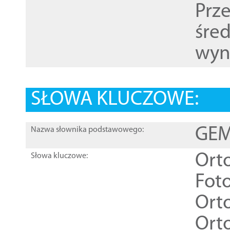
Prz
śre
wyn
SŁOWA KLUCZOWE:
GEME
Nazwa słownika podstawowego:
Ort
Słowa kluczowe:
Foto
Ort
Ort