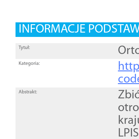
INFORMACJE PODSTA
Orto
Tytuł:
http
Kategoria:
cod
Zbi
Abstrakt:
otr
kra
LPI