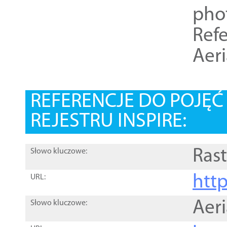
pho
Refe
Aer
REFERENCJE DO POJĘ
REJESTRU INSPIRE:
Rast
Słowo kluczowe:
htt
URL:
Aer
Słowo kluczowe: