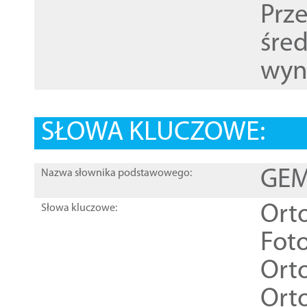
Prz
śre
wyn
SŁOWA KLUCZOWE:
GEME
Nazwa słownika podstawowego:
Ort
Słowa kluczowe:
Foto
Ort
Ort