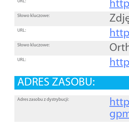
htt
URL:
Zdję
Słowo kluczowe:
htt
URL:
Ort
Słowo kluczowe:
http
URL:
ADRES ZASOBU:
http
Adres zasobu z dystrybucji:
gpm