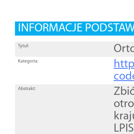
INFORMACJE PODSTA
Orto
Tytuł:
http
Kategoria:
cod
Zbi
Abstrakt:
otr
kra
LPI