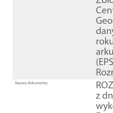
Zbi
Cen
Geod
dan
rok
ark
(EPS
Roz
ROZ
Nazwa dokumentu:
z dn
wyk