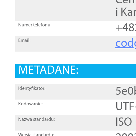
Cen
i Ka
+48
Numer telefonu:
cod
Email:
METADANE:
5e0
Identyfikator:
UTF
Kodowanie:
ISO
Nazwa standardu:
Wersja standardu: