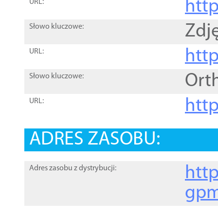
htt
URL:
Zdję
Słowo kluczowe:
htt
URL:
Ort
Słowo kluczowe:
http
URL:
ADRES ZASOBU:
http
Adres zasobu z dystrybucji:
gpm