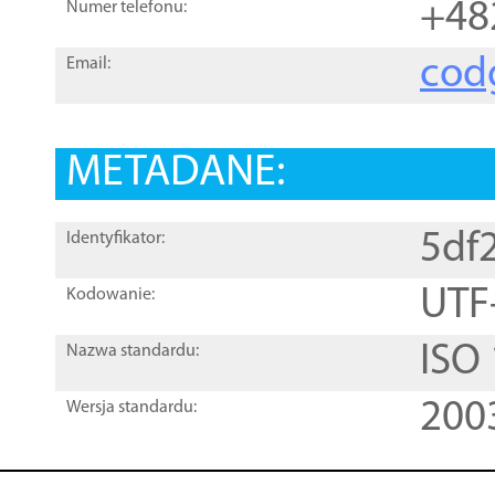
+48
Numer telefonu:
cod
Email:
METADANE:
5df
Identyfikator:
UTF
Kodowanie:
ISO
Nazwa standardu:
200
Wersja standardu: