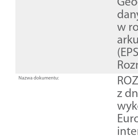
Geod
dan
w r
ark
(EPS
Roz
ROZ
Nazwa dokumentu:
z dn
wyk
Euro
inte