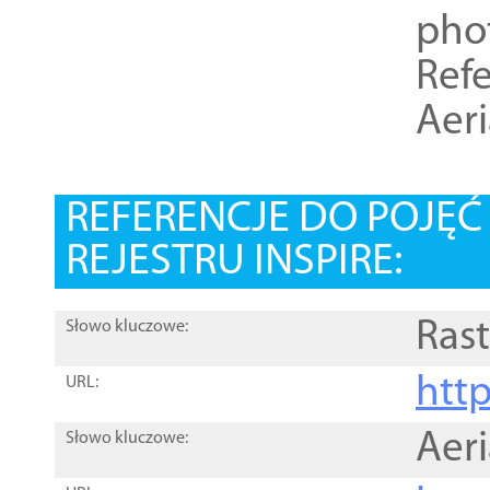
pho
Refe
Aer
REFERENCJE DO POJĘ
REJESTRU INSPIRE:
Rast
Słowo kluczowe:
htt
URL:
Aer
Słowo kluczowe: