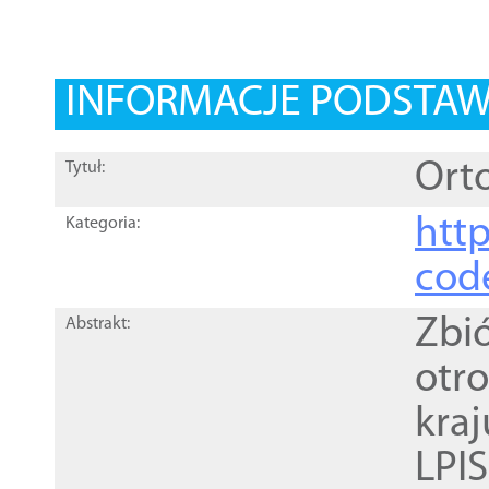
INFORMACJE PODSTA
Orto
Tytuł:
http
Kategoria:
cod
Zbi
Abstrakt:
otr
kra
LPI