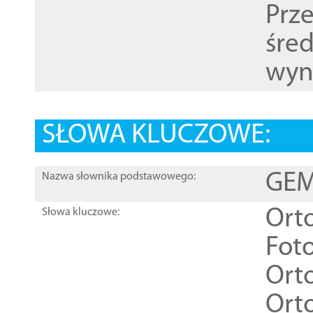
Prz
śre
wyn
SŁOWA KLUCZOWE:
GEME
Nazwa słownika podstawowego:
Ort
Słowa kluczowe:
Foto
Ort
Ort