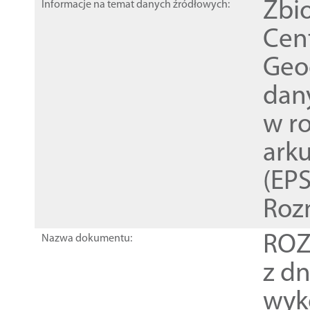
Zbi
Informacje na temat danych źródłowych:
Cen
Geod
dan
w r
ark
(EPS
Roz
ROZ
Nazwa dokumentu:
z dn
wyk