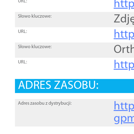
htt
URL:
Zdję
Słowo kluczowe:
htt
URL:
Ort
Słowo kluczowe:
http
URL:
ADRES ZASOBU:
http
Adres zasobu z dystrybucji:
gpm