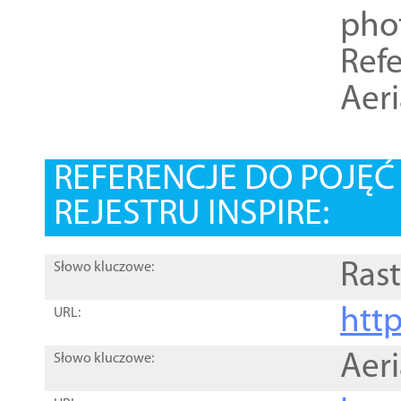
pho
Refe
Aer
REFERENCJE DO POJĘ
REJESTRU INSPIRE:
Rast
Słowo kluczowe:
htt
URL:
Aer
Słowo kluczowe: