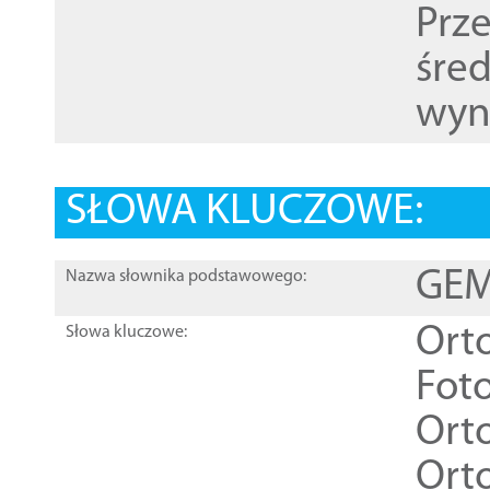
Prz
śre
wyn
SŁOWA KLUCZOWE:
GEME
Nazwa słownika podstawowego:
Ort
Słowa kluczowe:
Foto
Ort
Ort