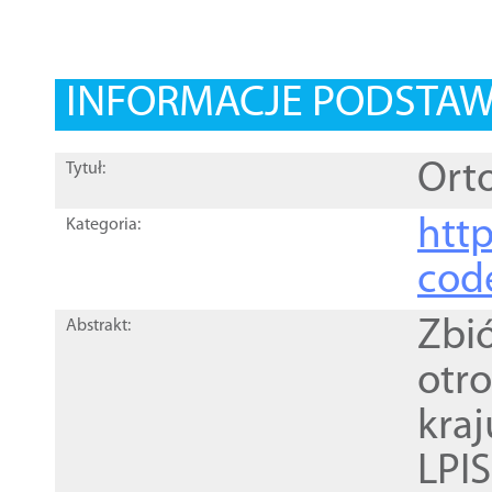
INFORMACJE PODSTA
Orto
Tytuł:
http
Kategoria:
cod
Zbi
Abstrakt:
otr
kra
LPI