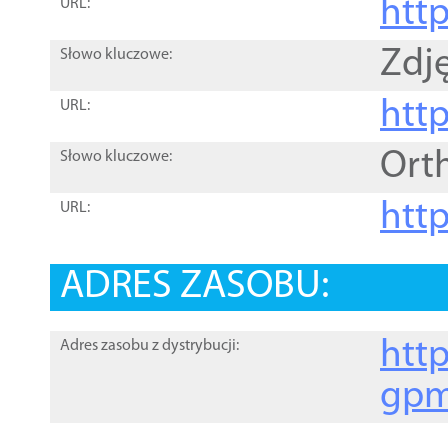
htt
URL:
Zdję
Słowo kluczowe:
htt
URL:
Ort
Słowo kluczowe:
http
URL:
ADRES ZASOBU:
http
Adres zasobu z dystrybucji:
gpm