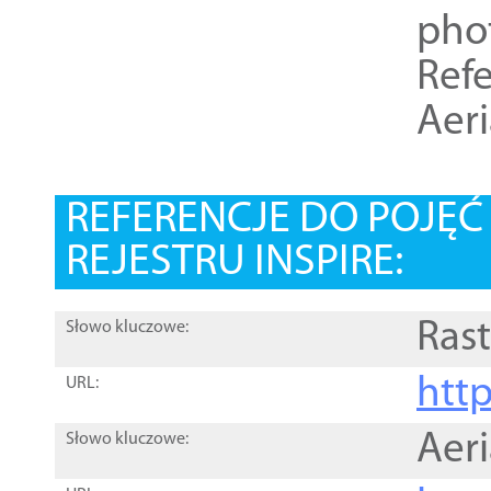
pho
Refe
Aer
REFERENCJE DO POJĘ
REJESTRU INSPIRE:
Rast
Słowo kluczowe:
htt
URL:
Aer
Słowo kluczowe: