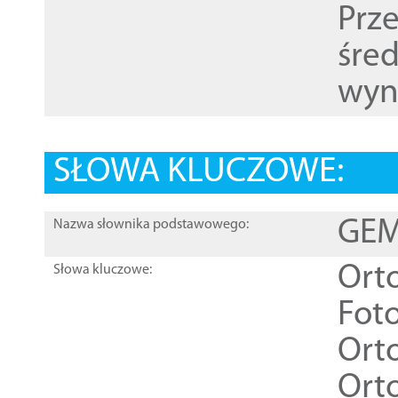
Prz
śre
wyn
SŁOWA KLUCZOWE:
GEME
Nazwa słownika podstawowego:
Ort
Słowa kluczowe:
Foto
Ort
Ort