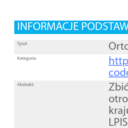
INFORMACJE PODSTA
Orto
Tytuł:
http
Kategoria:
cod
Zbi
Abstrakt:
otr
kra
LPI