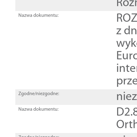
Roz
ROZ
Nazwa dokumentu:
z dn
wyk
Euro
inte
prz
nie
Zgodne/niezgodne:
D2.8
Nazwa dokumentu:
Orth