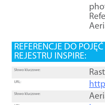
pho
Refe
Aer
REFERENCJE DO POJĘ
REJESTRU INSPIRE:
Rast
Słowo kluczowe:
htt
URL:
Aer
Słowo kluczowe: