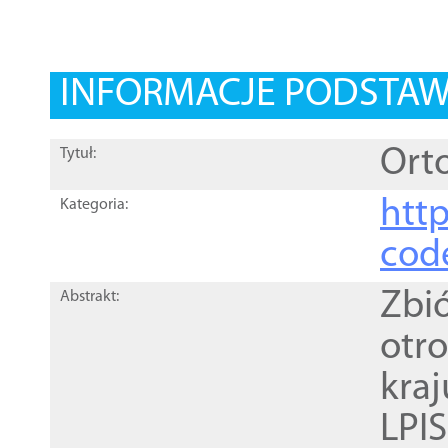
INFORMACJE PODSTA
Orto
Tytuł:
http
Kategoria:
cod
Zbi
Abstrakt:
otr
kra
LPI