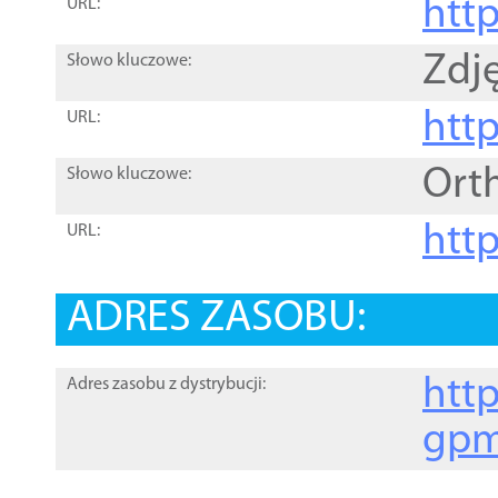
htt
URL:
Zdję
Słowo kluczowe:
htt
URL:
Ort
Słowo kluczowe:
http
URL:
ADRES ZASOBU:
http
Adres zasobu z dystrybucji:
gpm