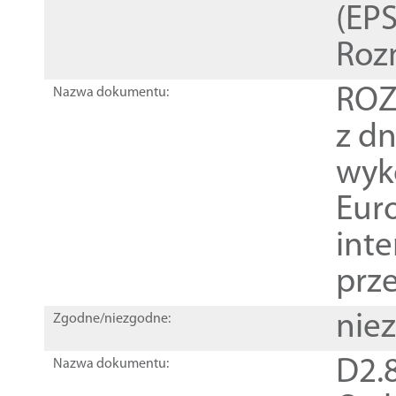
(EPS
Roz
ROZ
Nazwa dokumentu:
z dn
wyk
Euro
inte
prz
nie
Zgodne/niezgodne:
D2.8
Nazwa dokumentu: