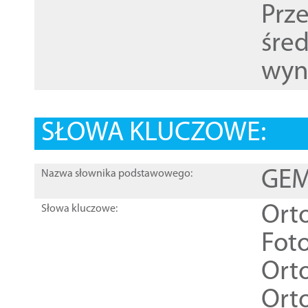
Prz
śre
wyn
SŁOWA KLUCZOWE:
GEME
Nazwa słownika podstawowego:
Ort
Słowa kluczowe:
Foto
Ort
Ort