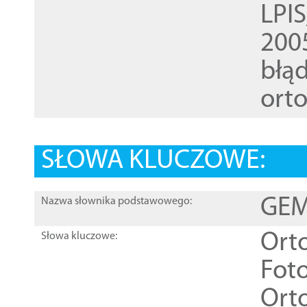
LPI
200
błąd
ort
SŁOWA KLUCZOWE:
GEME
Nazwa słownika podstawowego:
Ort
Słowa kluczowe:
Foto
Ort