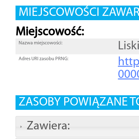
MIEJSCOWOŚCI ZAWART
Miejscowość:
Lisk
Nazwa miejscowości:
htt
Adres URI zasobu PRNG:
000
ZASOBY POWIĄZANE T
Zawiera: