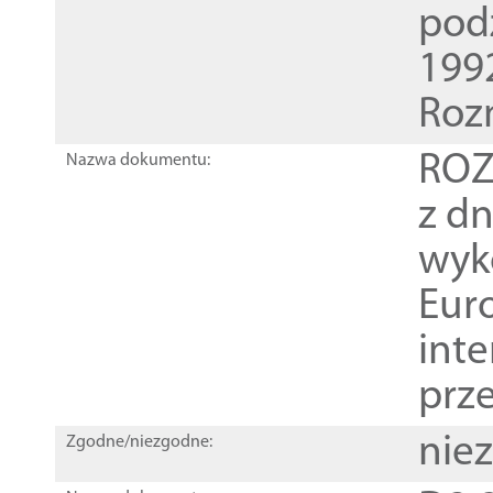
pod
1992
Roz
ROZ
Nazwa dokumentu:
z dn
wyk
Euro
inte
prz
nie
Zgodne/niezgodne: