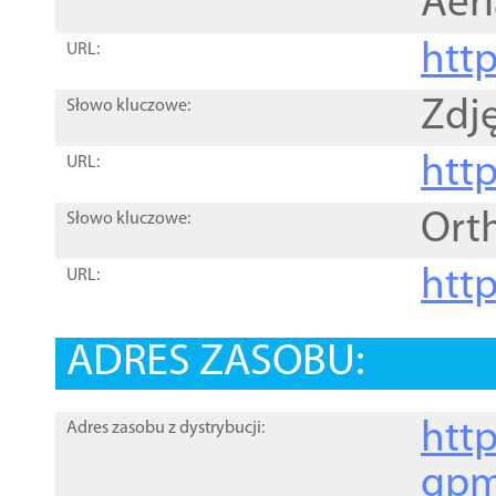
Aer
htt
URL:
Zdję
Słowo kluczowe:
htt
URL:
Ort
Słowo kluczowe:
http
URL:
ADRES ZASOBU:
http
Adres zasobu z dystrybucji:
gpm