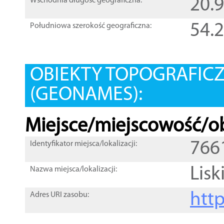
20.
Wschodnia długość geograficzna:
54.
Południowa szerokość geograficzna:
OBIEKTY TOPOGRAFIC
(GEONAMES):
Miejsce/miejscowość/ob
766
Identyfikator miejsca/lokalizacji:
Lisk
Nazwa miejsca/lokalizacji:
htt
Adres URI zasobu: