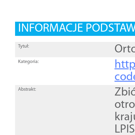
INFORMACJE PODSTA
Orto
Tytuł:
http
Kategoria:
cod
Zbi
Abstrakt:
otr
kra
LPI