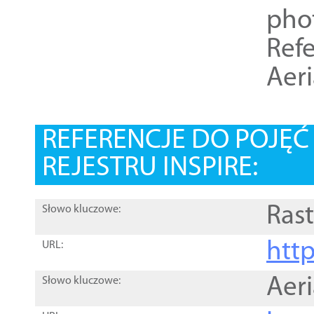
pho
Refe
Aer
REFERENCJE DO POJĘ
REJESTRU INSPIRE:
Rast
Słowo kluczowe:
htt
URL:
Aer
Słowo kluczowe: