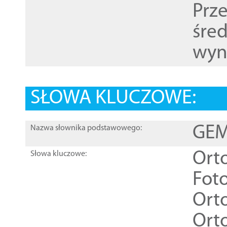
Prz
śre
wyn
SŁOWA KLUCZOWE:
GEME
Nazwa słownika podstawowego:
Ort
Słowa kluczowe:
Foto
Ort
Ort