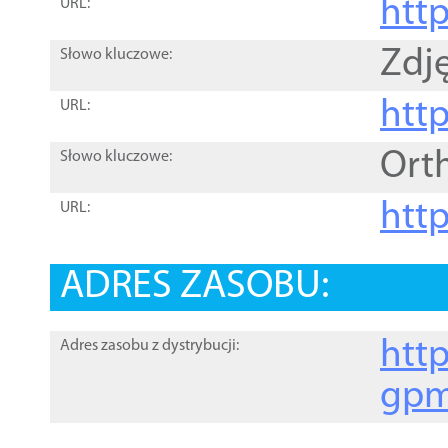
htt
URL:
Zdję
Słowo kluczowe:
htt
URL:
Ort
Słowo kluczowe:
http
URL:
ADRES ZASOBU:
http
Adres zasobu z dystrybucji:
gpm