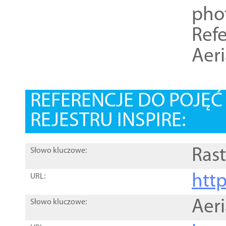
pho
Refe
Aer
REFERENCJE DO POJĘ
REJESTRU INSPIRE:
Rast
Słowo kluczowe:
htt
URL:
Aer
Słowo kluczowe: