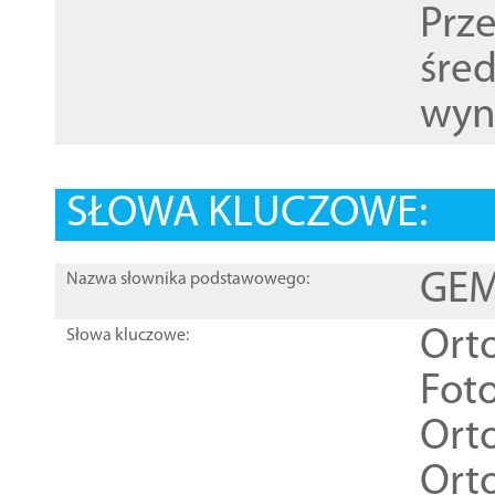
Prz
śre
wyn
SŁOWA KLUCZOWE:
GEME
Nazwa słownika podstawowego:
Ort
Słowa kluczowe:
Foto
Ort
Ort