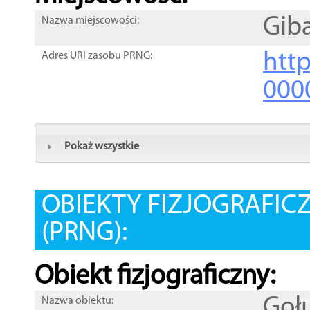
Gib
Nazwa miejscowości:
htt
Adres URI zasobu PRNG:
000
Pokaż wszystkie
OBIEKTY FIZJOGRAFIC
(PRNG):
Obiekt fizjograficzny:
Goł
Nazwa obiektu: