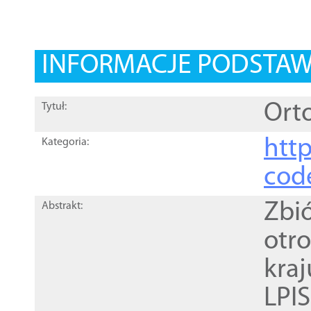
INFORMACJE PODSTA
Orto
Tytuł:
http
Kategoria:
cod
Zbi
Abstrakt:
otr
kra
LPI