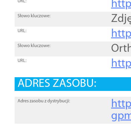
htt
URL:
Zdję
Słowo kluczowe:
htt
URL:
Ort
Słowo kluczowe:
http
URL:
ADRES ZASOBU:
http
Adres zasobu z dystrybucji:
gpm