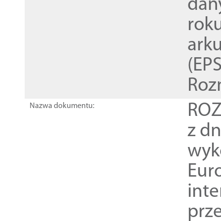
dan
rok
ark
(EPS
Roz
ROZ
Nazwa dokumentu:
z dn
wyk
Euro
inte
prz