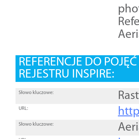
pho
Refe
Aer
REFERENCJE DO POJĘ
REJESTRU INSPIRE:
Rast
Słowo kluczowe:
htt
URL:
Aer
Słowo kluczowe: