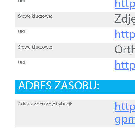
htt
URL:
Zdję
Słowo kluczowe:
htt
URL:
Ort
Słowo kluczowe:
http
URL:
ADRES ZASOBU:
http
Adres zasobu z dystrybucji:
gpm