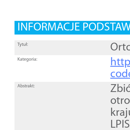
INFORMACJE PODSTA
Orto
Tytuł:
http
Kategoria:
cod
Zbi
Abstrakt:
otr
kra
LPI