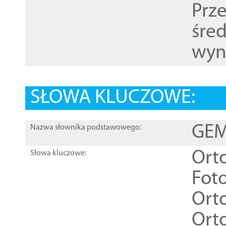
Prz
śre
wyn
SŁOWA KLUCZOWE:
GEME
Nazwa słownika podstawowego:
Ort
Słowa kluczowe:
Foto
Ort
Ort