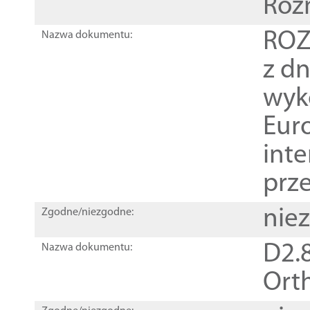
Roz
ROZ
Nazwa dokumentu:
z dn
wyk
Euro
inte
prz
nie
Zgodne/niezgodne:
D2.8
Nazwa dokumentu:
Orth