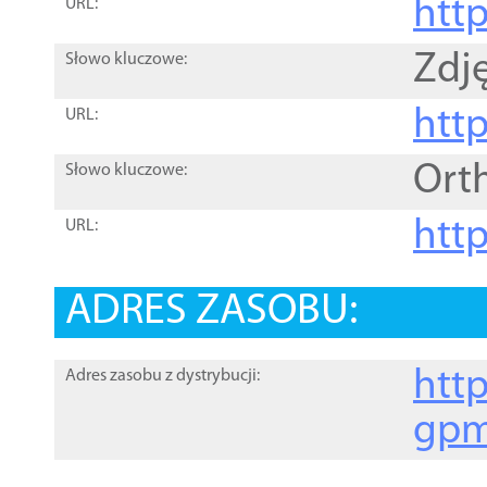
htt
URL:
Zdję
Słowo kluczowe:
htt
URL:
Ort
Słowo kluczowe:
http
URL:
ADRES ZASOBU:
http
Adres zasobu z dystrybucji:
gpm