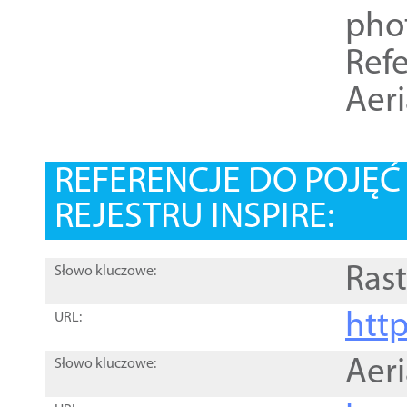
pho
Refe
Aer
REFERENCJE DO POJĘ
REJESTRU INSPIRE:
Rast
Słowo kluczowe:
htt
URL:
Aer
Słowo kluczowe: