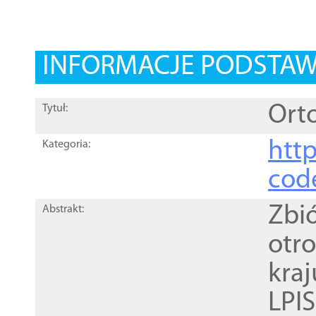
INFORMACJE PODSTA
Orto
Tytuł:
http
Kategoria:
cod
Zbi
Abstrakt:
otr
kra
LPI