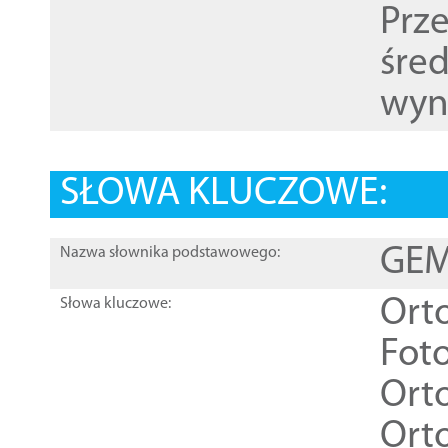
Prz
śre
wyn
SŁOWA KLUCZOWE:
GEME
Nazwa słownika podstawowego:
Ort
Słowa kluczowe:
Foto
Ort
Ort