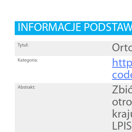
INFORMACJE PODSTA
Orto
Tytuł:
http
Kategoria:
cod
Zbi
Abstrakt:
otr
kra
LPI