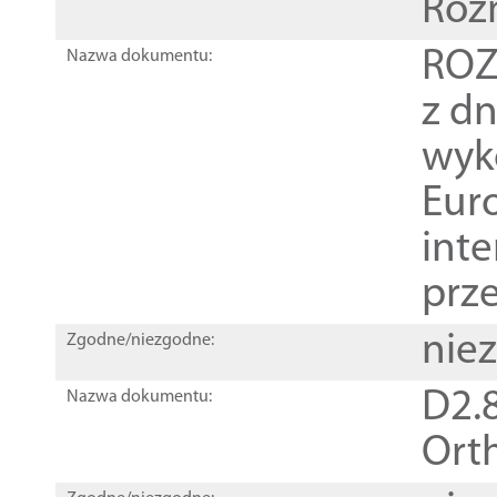
Roz
ROZ
Nazwa dokumentu:
z dn
wyk
Euro
inte
prz
nie
Zgodne/niezgodne:
D2.8
Nazwa dokumentu:
Orth