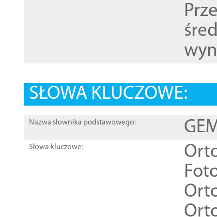
Prz
śre
wyn
SŁOWA KLUCZOWE:
GEME
Nazwa słownika podstawowego:
Ort
Słowa kluczowe:
Foto
Ort
Ort