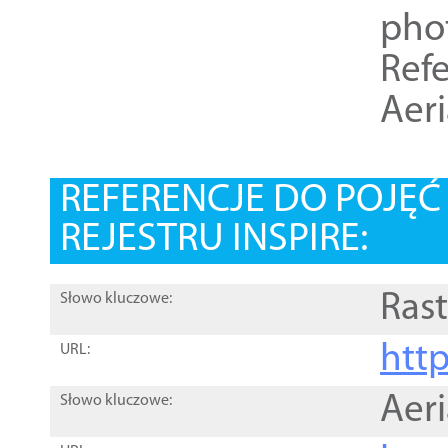
pho
Refe
Aer
REFERENCJE DO POJĘ
REJESTRU INSPIRE:
Rast
Słowo kluczowe:
htt
URL:
Aer
Słowo kluczowe: