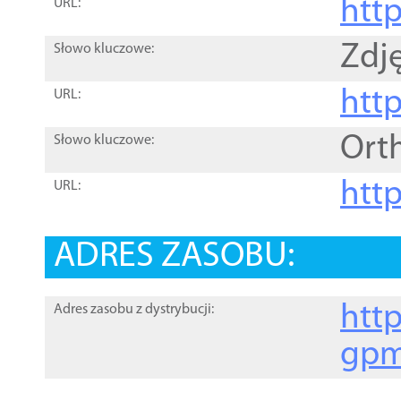
htt
URL:
Zdję
Słowo kluczowe:
htt
URL:
Ort
Słowo kluczowe:
http
URL:
ADRES ZASOBU:
http
Adres zasobu z dystrybucji:
gpm