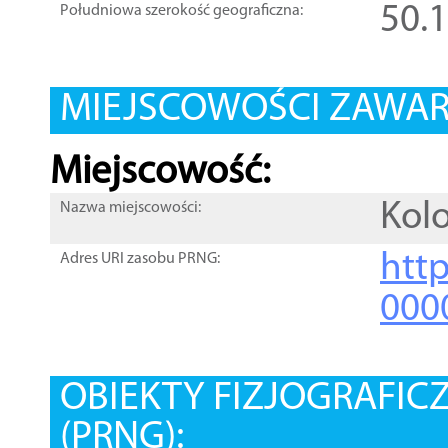
50.
Południowa szerokość geograficzna:
MIEJSCOWOŚCI ZAWART
Miejscowość:
Kol
Nazwa miejscowości:
htt
Adres URI zasobu PRNG:
000
OBIEKTY FIZJOGRAFIC
(PRNG):