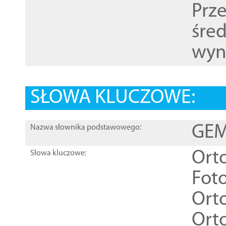
Prz
śre
wyn
SŁOWA KLUCZOWE:
GEME
Nazwa słownika podstawowego:
Ort
Słowa kluczowe:
Foto
Ort
Ort