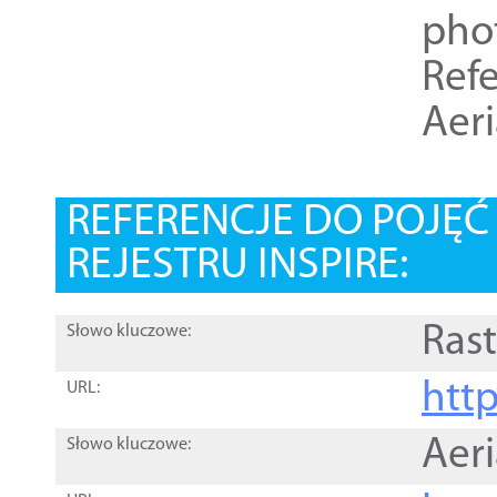
pho
Refe
Aer
REFERENCJE DO POJĘ
REJESTRU INSPIRE:
Rast
Słowo kluczowe:
htt
URL:
Aer
Słowo kluczowe: