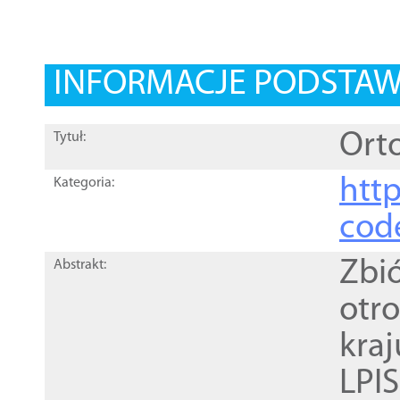
INFORMACJE PODSTA
Orto
Tytuł:
http
Kategoria:
cod
Zbi
Abstrakt:
otr
kra
LPI