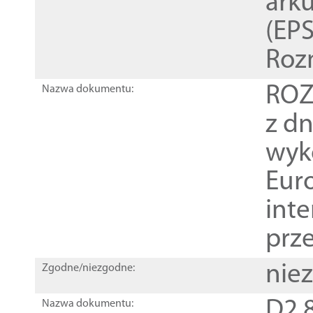
ark
(EPS
Roz
ROZ
Nazwa dokumentu:
z dn
wyk
Euro
inte
prz
nie
Zgodne/niezgodne:
D2.8
Nazwa dokumentu: