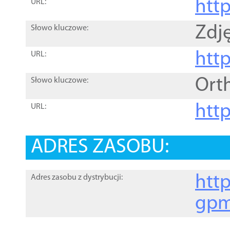
htt
URL:
Zdję
Słowo kluczowe:
htt
URL:
Ort
Słowo kluczowe:
http
URL:
ADRES ZASOBU:
http
Adres zasobu z dystrybucji:
gpm