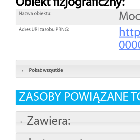
Obiekt fizjograficzny:
Moc
Nazwa obiektu:
http
Adres URI zasobu PRNG:
000
Pokaż wszystkie
ZASOBY POWIĄZANE T
Zawiera: