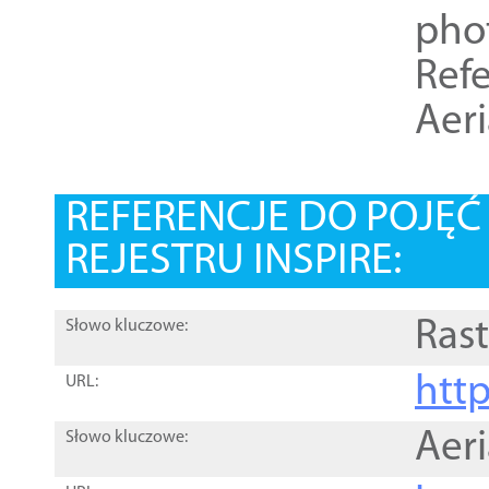
pho
Refe
Aer
REFERENCJE DO POJĘ
REJESTRU INSPIRE:
Rast
Słowo kluczowe:
htt
URL:
Aer
Słowo kluczowe: