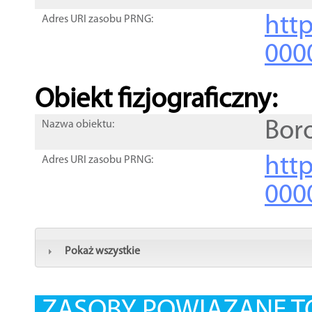
http
Adres URI zasobu PRNG:
000
Obiekt fizjograficzny:
Bor
Nazwa obiektu:
http
Adres URI zasobu PRNG:
000
Pokaż wszystkie
ZASOBY POWIĄZANE T