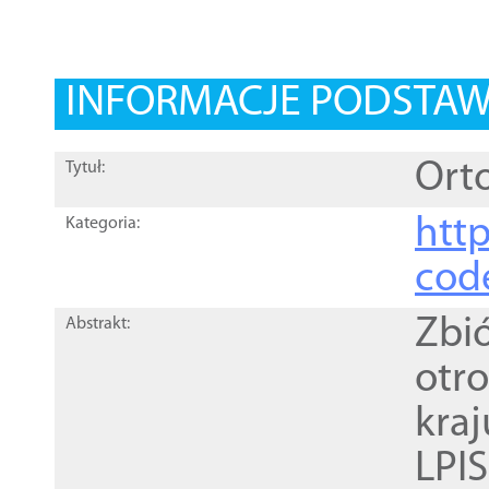
INFORMACJE PODSTA
Orto
Tytuł:
http
Kategoria:
cod
Zbi
Abstrakt:
otr
kra
LPI