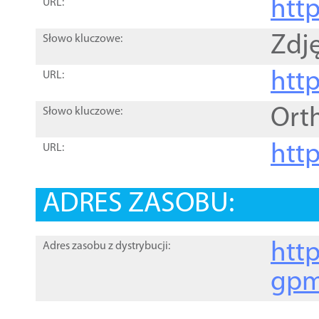
htt
URL:
Zdję
Słowo kluczowe:
htt
URL:
Ort
Słowo kluczowe:
http
URL:
ADRES ZASOBU:
http
Adres zasobu z dystrybucji:
gpm