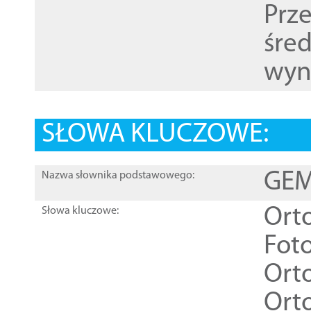
Prz
śre
wyn
SŁOWA KLUCZOWE:
GEME
Nazwa słownika podstawowego:
Ort
Słowa kluczowe:
Foto
Ort
Ort