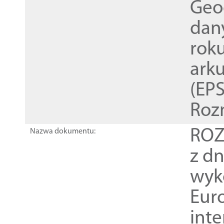
Geod
dan
rok
ark
(EPS
Roz
ROZ
Nazwa dokumentu:
z dn
wyk
Euro
inte