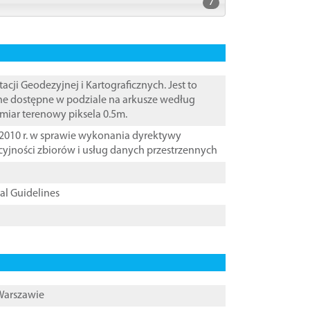
7
i Geodezyjnej i Kartograficznych. Jest to
ane dostępne w podziale na arkusze według
zmiar terenowy piksela 0.5m.
2010 r. w sprawie wykonania dyrektywy
cyjności zbiorów i usług danych przestrzennych
cal Guidelines
 Warszawie