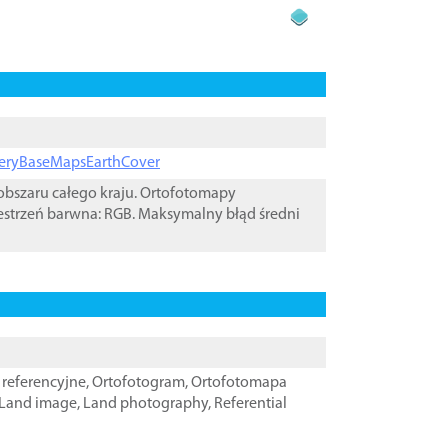
ageryBaseMapsEarthCover
bszaru całego kraju. Ortofotomapy
estrzeń barwna: RGB. Maksymalny błąd średni
referencyjne
,
Ortofotogram
,
Ortofotomapa
Land image
,
Land photography
,
Referential