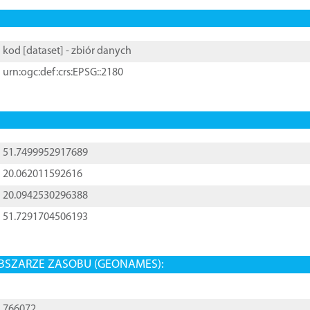
kod [
dataset
] - zbiór danych
urn:ogc:def:crs:EPSG::2180
51.7499952917689
20.062011592616
20.0942530296388
51.7291704506193
BSZARZE ZASOBU (GEONAMES):
766072