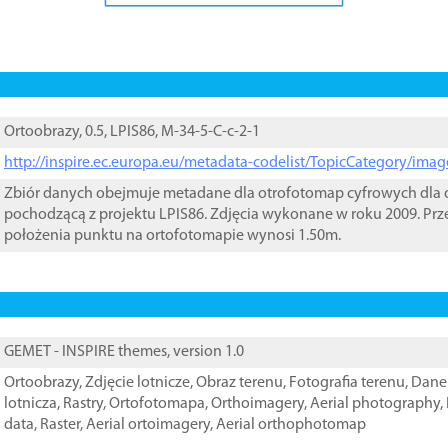
Ortoobrazy, 0.5, LPIS86, M-34-5-C-c-2-1
http://inspire.ec.europa.eu/metadata-codelist/TopicCategory/im
Zbiór danych obejmuje metadane dla otrofotomap cyfrowych dla o
pochodzącą z projektu LPIS86. Zdjęcia wykonane w roku 2009. Prz
położenia punktu na ortofotomapie wynosi 1.50m.
GEMET - INSPIRE themes, version 1.0
Ortoobrazy
,
Zdjęcie lotnicze
,
Obraz terenu
,
Fotografia terenu
,
Dane 
lotnicza
,
Rastry
,
Ortofotomapa
,
Orthoimagery
,
Aerial photography
,
data
,
Raster
,
Aerial ortoimagery
,
Aerial orthophotomap