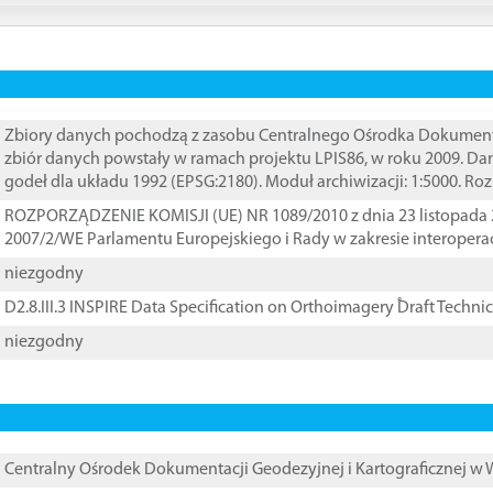
Zbiory danych pochodzą z zasobu Centralnego Ośrodka Dokumentacj
zbiór danych powstały w ramach projektu LPIS86, w roku 2009. D
godeł dla układu 1992 (EPSG:2180). Moduł archiwizacji: 1:5000. Ro
ROZPORZĄDZENIE KOMISJI (UE) NR 1089/2010 z dnia 23 listopada 
2007/2/WE Parlamentu Europejskiego i Rady w zakresie interopera
niezgodny
D2.8.III.3 INSPIRE Data Specification on Orthoimagery ֠Draft Techni
niezgodny
Centralny Ośrodek Dokumentacji Geodezyjnej i Kartograficznej w