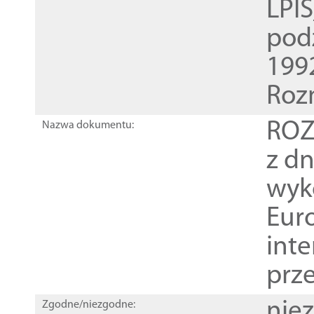
LPI
pod
1992
Roz
ROZ
Nazwa dokumentu:
z dn
wyk
Euro
inte
prz
nie
Zgodne/niezgodne: