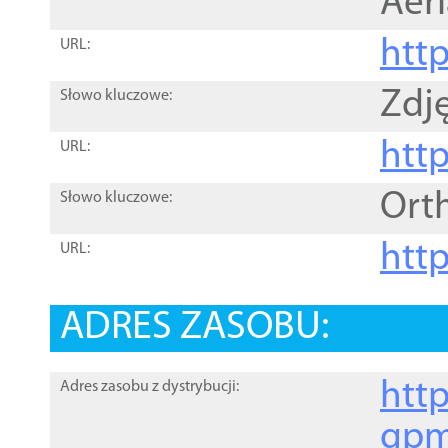
Aer
htt
URL:
Zdję
Słowo kluczowe:
htt
URL:
Ort
Słowo kluczowe:
http
URL:
ADRES ZASOBU:
http
Adres zasobu z dystrybucji:
gpm