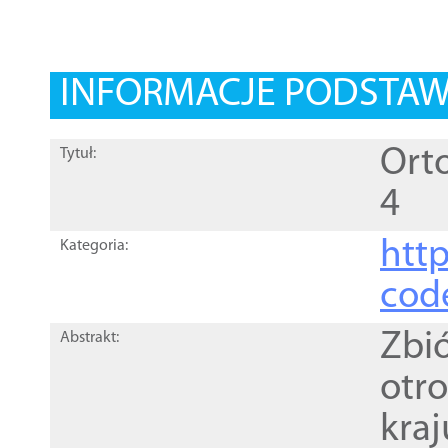
INFORMACJE PODSTA
Orto
Tytuł:
4
http
Kategoria:
cod
Zbi
Abstrakt:
otr
kra