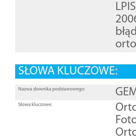
LPI
200
błąd
ort
SŁOWA KLUCZOWE:
GEME
Nazwa słownika podstawowego:
Ort
Słowa kluczowe:
Foto
Ort