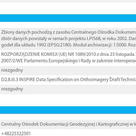
Zbiory danych pochodzą z zasobu Centralnego Ośrodka Dokumentacj
zbiór danych powstały w ramach projektu LPIS68, w roku 2002. D
godeł dla układu 1992 (EPSG:2180). Moduł archiwizacji: 1:5000. Ro
ROZPORZĄDZENIE KOMISJI (UE) NR 1089/2010 z dnia 23 listopada 
2007/2/WE Parlamentu Europejskiego i Rady w zakresie interopera
niezgodny
D2.8.III.3 INSPIRE Data Specification on Orthoimagery ֠Draft Techni
niezgodny
Centralny Ośrodek Dokumentacji Geodezyjnej i Kartograficznej w
+48225322501