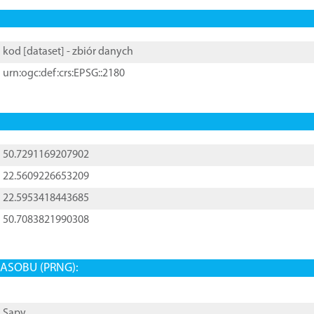
kod [
dataset
] - zbiór danych
urn:ogc:def:crs:EPSG::2180
50.7291169207902
22.5609226653209
22.5953418443685
50.7083821990308
ASOBU (PRNG):
Sapy