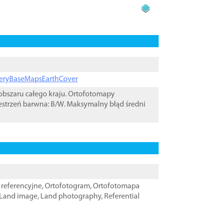
ageryBaseMapsEarthCover
bszaru całego kraju. Ortofotomapy
estrzeń barwna: B/W. Maksymalny błąd średni
referencyjne
,
Ortofotogram
,
Ortofotomapa
Land image
,
Land photography
,
Referential