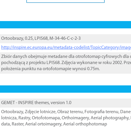
Ortoobrazy, 0.25, LPIS68, M-34-46-C-c-2-3
http://inspire.ec.europa.eu/metadata-codelist/TopicCategory/im
Zbiór danych obejmuje metadane dla otrofotomap cyfrowych dla o
pochodzącą z projektu LPIS68. Zdjęcia wykonane w roku 2002. Prz
położenia punktu na ortofotomapie wynosi 0.75m.
GEMET - INSPIRE themes, version 1.0
Ortoobrazy
,
Zdjęcie lotnicze
,
Obraz terenu
,
Fotografia terenu
,
Dane 
lotnicza
,
Rastry
,
Ortofotomapa
,
Orthoimagery
,
Aerial photography
,
data
,
Raster
,
Aerial ortoimagery
,
Aerial orthophotomap