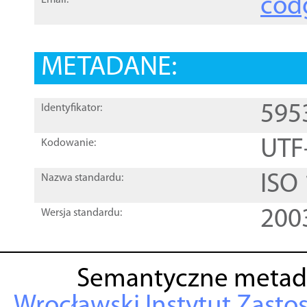
cod
Email:
METADANE:
595
Identyfikator:
UTF
Kodowanie:
ISO
Nazwa standardu:
200
Wersja standardu:
Semantyczne metad
Wrocławski Instytut Zasto