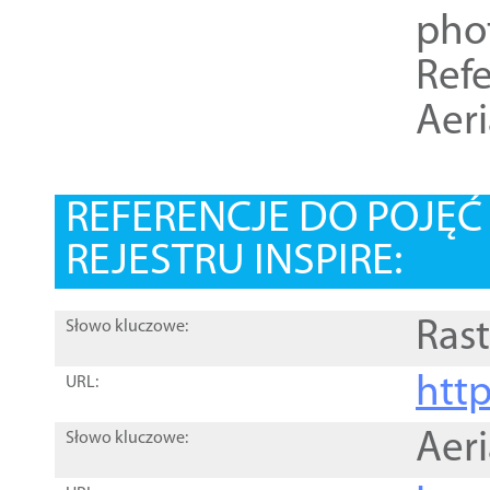
pho
Refe
Aer
REFERENCJE DO POJĘ
REJESTRU INSPIRE:
Rast
Słowo kluczowe:
htt
URL:
Aer
Słowo kluczowe: