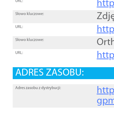
htt
URL:
Zdję
Słowo kluczowe:
htt
URL:
Ort
Słowo kluczowe:
http
URL:
ADRES ZASOBU:
http
Adres zasobu z dystrybucji:
gpm