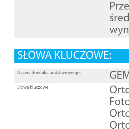
Prz
śre
wyn
SŁOWA KLUCZOWE:
GEME
Nazwa słownika podstawowego:
Ort
Słowa kluczowe:
Foto
Ort
Ort