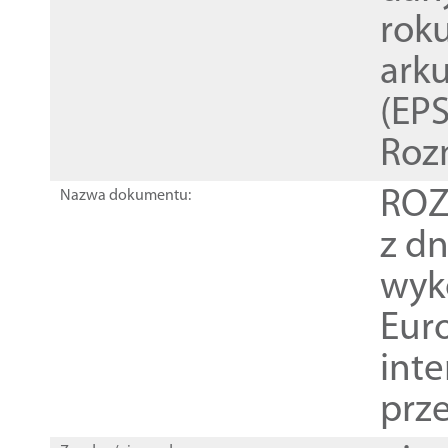
rok
ark
(EPS
Roz
ROZ
Nazwa dokumentu:
z dn
wyk
Euro
inte
prz