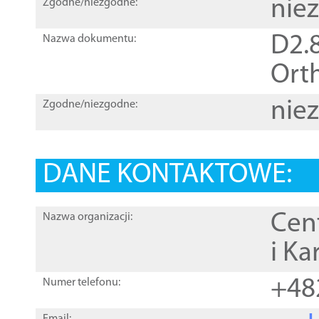
nie
Zgodne/niezgodne:
D2.8
Nazwa dokumentu:
Orth
nie
Zgodne/niezgodne:
DANE KONTAKTOWE:
Cen
Nazwa organizacji:
i Ka
+48
Numer telefonu: