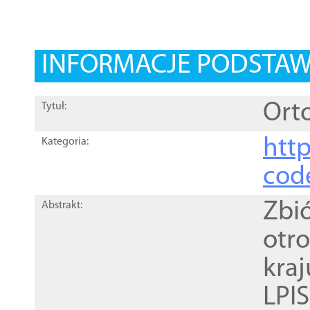
INFORMACJE PODSTA
Orto
Tytuł:
http
Kategoria:
cod
Zbi
Abstrakt:
otr
kra
LPI