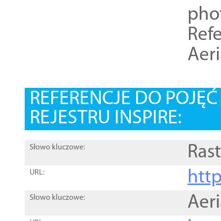
pho
Refe
Aer
REFERENCJE DO POJĘ
REJESTRU INSPIRE:
Rast
Słowo kluczowe:
htt
URL:
Aer
Słowo kluczowe: