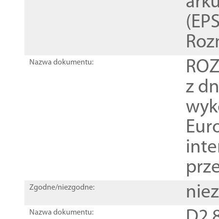
ark
(EPS
Roz
ROZ
Nazwa dokumentu:
z dn
wyk
Euro
inte
prz
nie
Zgodne/niezgodne:
D2.8
Nazwa dokumentu: