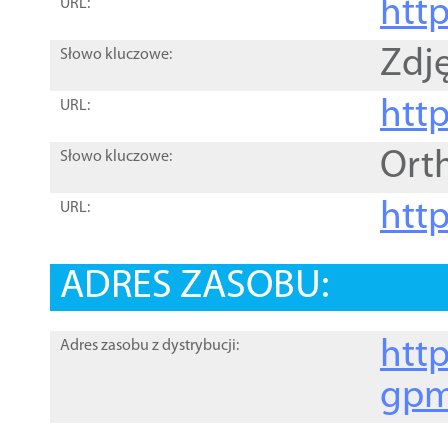
htt
URL:
Zdję
Słowo kluczowe:
htt
URL:
Ort
Słowo kluczowe:
http
URL:
ADRES ZASOBU:
http
Adres zasobu z dystrybucji:
gpm