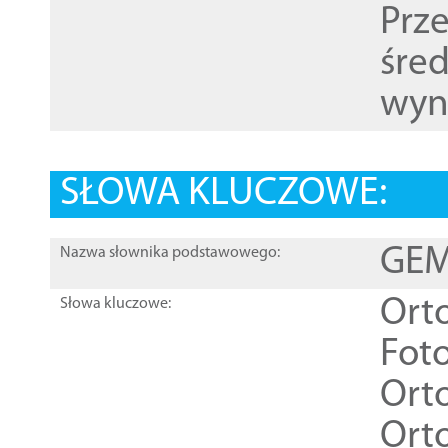
Prz
śre
wyn
SŁOWA KLUCZOWE:
GEME
Nazwa słownika podstawowego:
Ort
Słowa kluczowe:
Foto
Ort
Ort