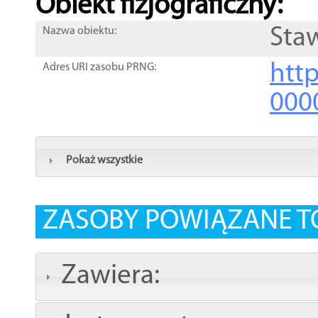
Obiekt fizjograficzny:
Sta
Nazwa obiektu:
http
Adres URI zasobu PRNG:
000
Pokaż wszystkie
ZASOBY POWIĄZANE T
Zawiera: