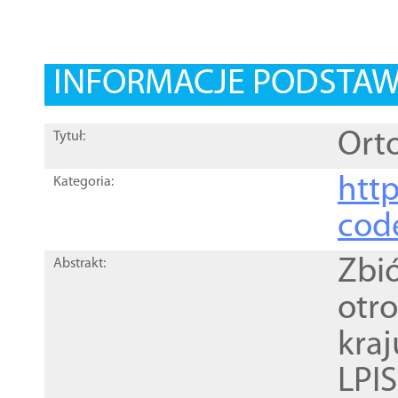
INFORMACJE PODSTA
Orto
Tytuł:
http
Kategoria:
cod
Zbi
Abstrakt:
otr
kra
LPI