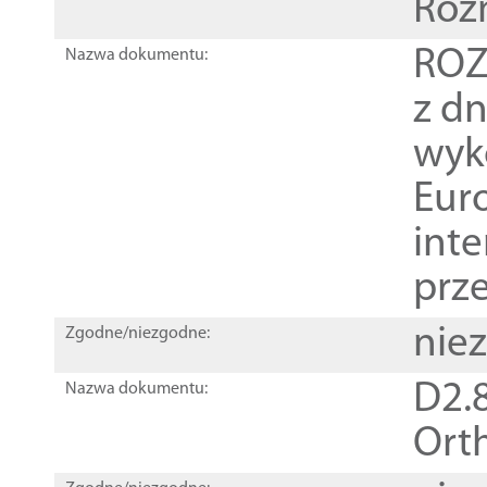
Roz
ROZ
Nazwa dokumentu:
z dn
wyk
Euro
inte
prz
nie
Zgodne/niezgodne:
D2.8
Nazwa dokumentu:
Orth