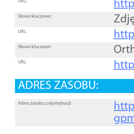
htt
URL:
Zdję
Słowo kluczowe:
htt
URL:
Ort
Słowo kluczowe:
http
URL:
ADRES ZASOBU:
http
Adres zasobu z dystrybucji:
gpm