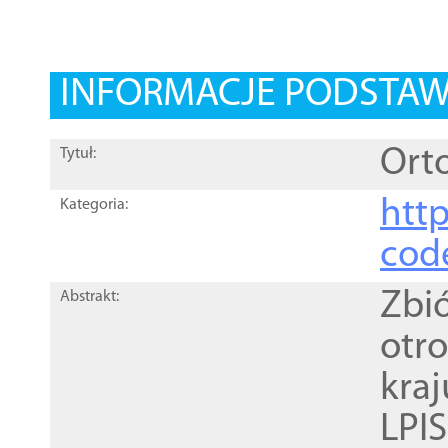
INFORMACJE PODSTA
Orto
Tytuł:
http
Kategoria:
cod
Zbi
Abstrakt:
otr
kra
LPI