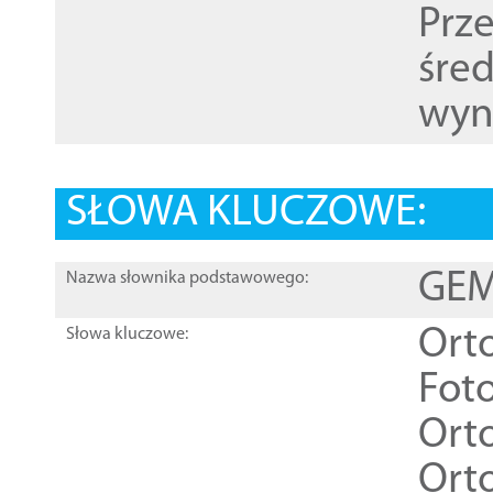
Prz
śre
wyn
SŁOWA KLUCZOWE:
GEME
Nazwa słownika podstawowego:
Ort
Słowa kluczowe:
Foto
Ort
Ort