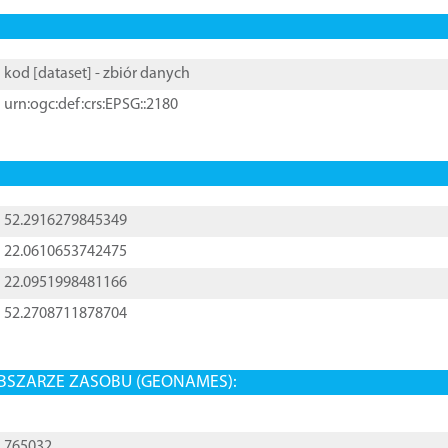
kod [
dataset
] - zbiór danych
urn:ogc:def:crs:EPSG::2180
52.2916279845349
22.0610653742475
22.0951998481166
52.2708711878704
BSZARZE ZASOBU (GEONAMES):
765032