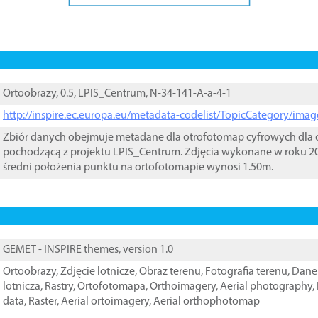
Ortoobrazy, 0.5, LPIS_Centrum, N-34-141-A-a-4-1
http://inspire.ec.europa.eu/metadata-codelist/TopicCategory/im
Zbiór danych obejmuje metadane dla otrofotomap cyfrowych dla o
pochodzącą z projektu LPIS_Centrum. Zdjęcia wykonane w roku 20
średni położenia punktu na ortofotomapie wynosi 1.50m.
GEMET - INSPIRE themes, version 1.0
Ortoobrazy
,
Zdjęcie lotnicze
,
Obraz terenu
,
Fotografia terenu
,
Dane 
lotnicza
,
Rastry
,
Ortofotomapa
,
Orthoimagery
,
Aerial photography
,
data
,
Raster
,
Aerial ortoimagery
,
Aerial orthophotomap