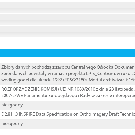
Zbiory danych pochodzą z zasobu Centralnego Ośrodka Dokumentacj
zbiór danych powstały w ramach projektu LPIS_Centrum, w roku 2
według godeł dla układu 1992 (EPSG:2180). Moduł archiwizacji: 1:5
ROZPORZĄDZENIE KOMISJI (UE) NR 1089/2010 z dnia 23 listopada 
2007/2/WE Parlamentu Europejskiego i Rady w zakresie interopera
niezgodny
D2.8.III.3 INSPIRE Data Specification on Orthoimagery ֠Draft Techni
niezgodny