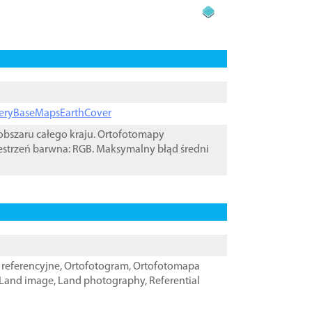
ageryBaseMapsEarthCover
bszaru całego kraju. Ortofotomapy
estrzeń barwna: RGB. Maksymalny błąd średni
referencyjne
,
Ortofotogram
,
Ortofotomapa
Land image
,
Land photography
,
Referential