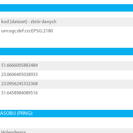
kod [
dataset
] - zbiór danych
urn:ogc:def:crs:EPSG::2180
51.6666005883484
23.0606405038933
23.0956245332368
51.6458984089516
ASOBU (PRNG):
Holendernia