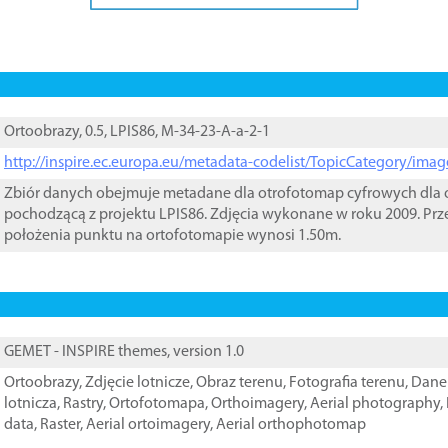
Ortoobrazy, 0.5, LPIS86, M-34-23-A-a-2-1
http://inspire.ec.europa.eu/metadata-codelist/TopicCategory/im
Zbiór danych obejmuje metadane dla otrofotomap cyfrowych dla o
pochodzącą z projektu LPIS86. Zdjęcia wykonane w roku 2009. Prz
położenia punktu na ortofotomapie wynosi 1.50m.
GEMET - INSPIRE themes, version 1.0
Ortoobrazy
,
Zdjęcie lotnicze
,
Obraz terenu
,
Fotografia terenu
,
Dane 
lotnicza
,
Rastry
,
Ortofotomapa
,
Orthoimagery
,
Aerial photography
,
data
,
Raster
,
Aerial ortoimagery
,
Aerial orthophotomap