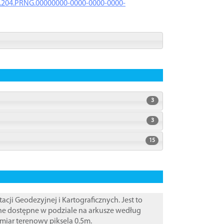
iK.204.PRNG.00000000-0000-0000-0000-
3
3
15
i Geodezyjnej i Kartograficznych. Jest to
ane dostępne w podziale na arkusze według
zmiar terenowy piksela 0.5m.