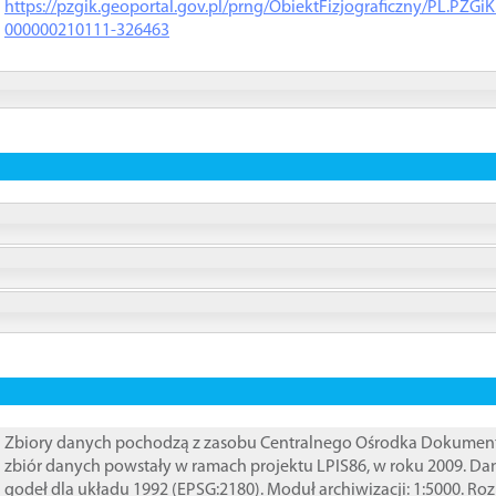
https://pzgik.geoportal.gov.pl/prng/ObiektFizjograficzny/PL.PZG
000000210111-326463
Zbiory danych pochodzą z zasobu Centralnego Ośrodka Dokumentacj
zbiór danych powstały w ramach projektu LPIS86, w roku 2009. D
godeł dla układu 1992 (EPSG:2180). Moduł archiwizacji: 1:5000. Ro