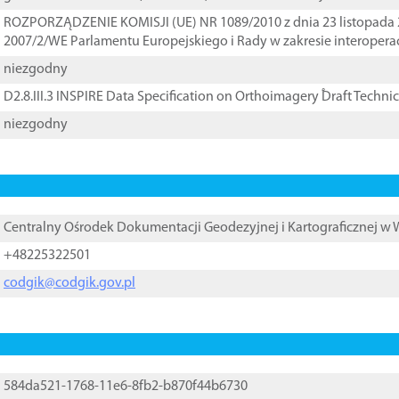
ROZPORZĄDZENIE KOMISJI (UE) NR 1089/2010 z dnia 23 listopada 
2007/2/WE Parlamentu Europejskiego i Rady w zakresie interopera
niezgodny
D2.8.III.3 INSPIRE Data Specification on Orthoimagery ֠Draft Techni
niezgodny
Centralny Ośrodek Dokumentacji Geodezyjnej i Kartograficznej w
+48225322501
codgik@codgik.gov.pl
584da521-1768-11e6-8fb2-b870f44b6730