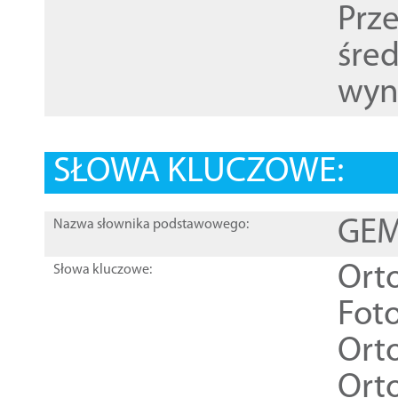
Prz
śre
wyn
SŁOWA KLUCZOWE:
GEME
Nazwa słownika podstawowego:
Ort
Słowa kluczowe:
Foto
Ort
Ort