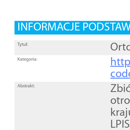
INFORMACJE PODSTA
Orto
Tytuł:
http
Kategoria:
cod
Zbi
Abstrakt:
otr
kra
LPI