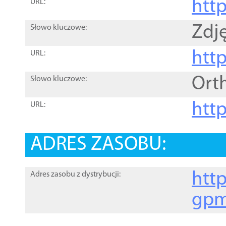
htt
URL:
Zdję
Słowo kluczowe:
htt
URL:
Ort
Słowo kluczowe:
http
URL:
ADRES ZASOBU:
http
Adres zasobu z dystrybucji:
gpm