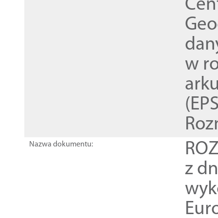
Cen
Geod
dan
w r
ark
(EPS
Roz
ROZ
Nazwa dokumentu:
z dn
wyk
Euro