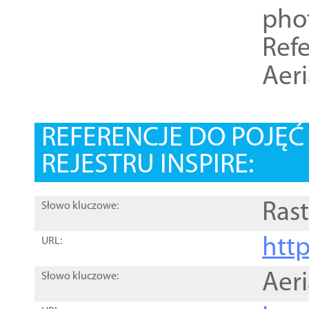
pho
Refe
Aer
REFERENCJE DO POJĘ
REJESTRU INSPIRE:
Rast
Słowo kluczowe:
htt
URL:
Aer
Słowo kluczowe: