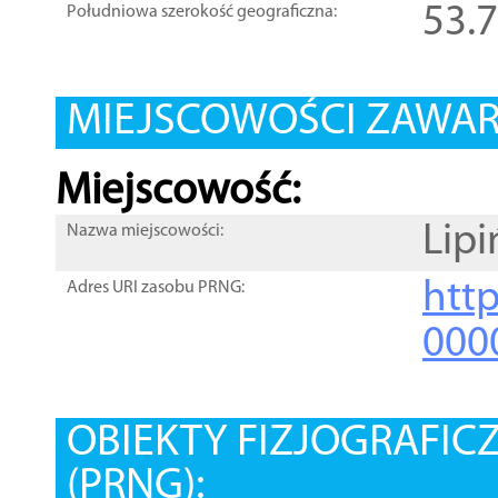
53.
Południowa szerokość geograficzna:
MIEJSCOWOŚCI ZAWART
Miejscowość:
Lipi
Nazwa miejscowości:
htt
Adres URI zasobu PRNG:
000
OBIEKTY FIZJOGRAFIC
(PRNG):