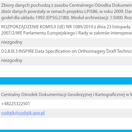
Zbiory danych pochodzą z zasobu Centralnego Ośrodka Dokumentacj
zbiór danych powstały w ramach projektu LPIS86, w roku 2009. D
godeł dla układu 1992 (EPSG:2180). Moduł archiwizacji: 1:5000. Ro
ROZPORZĄDZENIE KOMISJI (UE) NR 1089/2010 z dnia 23 listopada 
2007/2/WE Parlamentu Europejskiego i Rady w zakresie interopera
niezgodny
D2.8.III.3 INSPIRE Data Specification on Orthoimagery ֠Draft Techni
niezgodny
Centralny Ośrodek Dokumentacji Geodezyjnej i Kartograficznej w
+48225322501
codgik@codgik.gov.pl