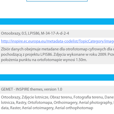
Ortoobrazy, 0.5, LPIS86, M-34-17-A-d-2-4
http://inspire.ec.europa.eu/metadata-codelist/TopicCategory/im
Zbiór danych obejmuje metadane dla otrofotomap cyfrowych dla o
pochodzącą z projektu LPIS86. Zdjęcia wykonane w roku 2009. Prz
położenia punktu na ortofotomapie wynosi 1.50m.
GEMET - INSPIRE themes, version 1.0
Ortoobrazy
,
Zdjęcie lotnicze
,
Obraz terenu
,
Fotografia terenu
,
Dane 
lotnicza
,
Rastry
,
Ortofotomapa
,
Orthoimagery
,
Aerial photography
,
data
,
Raster
,
Aerial ortoimagery
,
Aerial orthophotomap