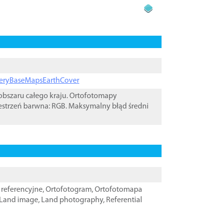
ageryBaseMapsEarthCover
bszaru całego kraju. Ortofotomapy
estrzeń barwna: RGB. Maksymalny błąd średni
referencyjne
,
Ortofotogram
,
Ortofotomapa
Land image
,
Land photography
,
Referential