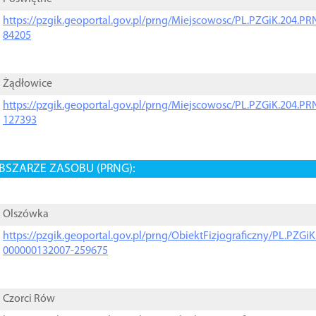
https://pzgik.geoportal.gov.pl/prng/Miejscowosc/PL.PZGiK.204.
84205
Żądłowice
https://pzgik.geoportal.gov.pl/prng/Miejscowosc/PL.PZGiK.204.
127393
BSZARZE ZASOBU (PRNG):
Olszówka
https://pzgik.geoportal.gov.pl/prng/ObiektFizjograficzny/PL.PZG
000000132007-259675
Czorci Rów