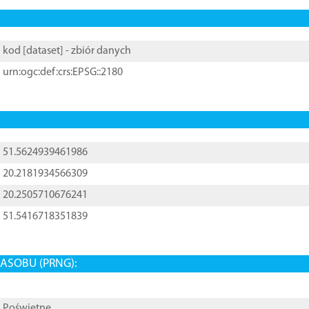
kod [
dataset
] - zbiór danych
urn:ogc:def:crs:EPSG::2180
51.5624939461986
20.2181934566309
20.2505710676241
51.5416718351839
ASOBU (PRNG):
Poświętne