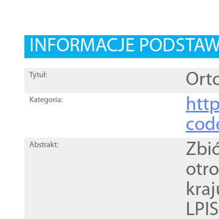
INFORMACJE PODSTA
Orto
Tytuł:
http
Kategoria:
cod
Zbi
Abstrakt:
otr
kra
LPI