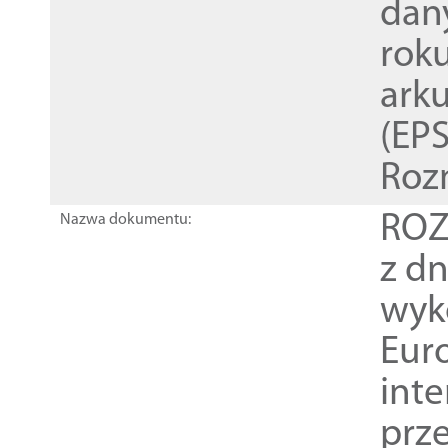
dan
rok
ark
(EPS
Roz
ROZ
Nazwa dokumentu:
z dn
wyk
Euro
inte
prz