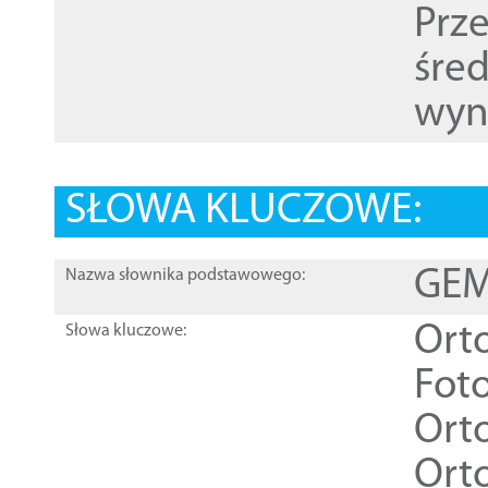
Prz
śre
wyn
SŁOWA KLUCZOWE:
GEME
Nazwa słownika podstawowego:
Ort
Słowa kluczowe:
Foto
Ort
Ort