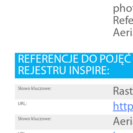
pho
Refe
Aer
REFERENCJE DO POJĘ
REJESTRU INSPIRE:
Rast
Słowo kluczowe:
htt
URL:
Aer
Słowo kluczowe: