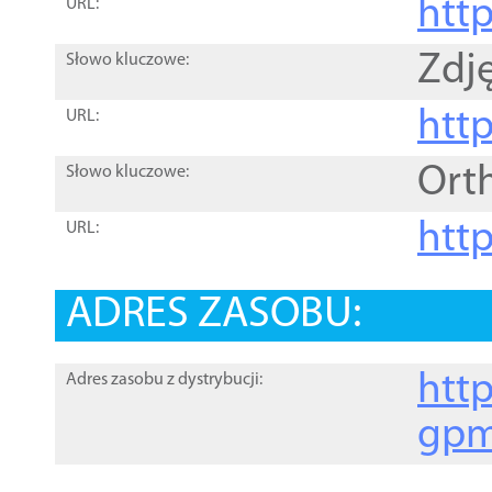
htt
URL:
Zdję
Słowo kluczowe:
htt
URL:
Ort
Słowo kluczowe:
http
URL:
ADRES ZASOBU:
http
Adres zasobu z dystrybucji:
gpm