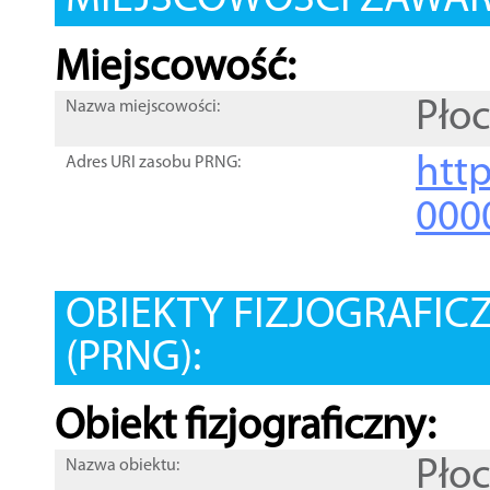
MIEJSCOWOŚCI ZAWART
Miejscowość:
Pło
Nazwa miejscowości:
htt
Adres URI zasobu PRNG:
000
OBIEKTY FIZJOGRAFIC
(PRNG):
Obiekt fizjograficzny:
Pło
Nazwa obiektu: