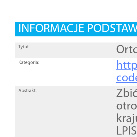
INFORMACJE PODSTA
Orto
Tytuł:
http
Kategoria:
cod
Zbi
Abstrakt:
otr
kra
LPI