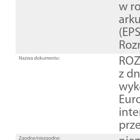
w r
ark
(EPS
Roz
ROZ
Nazwa dokumentu:
z dn
wyk
Euro
inte
prz
Zgodne/niezgodne: