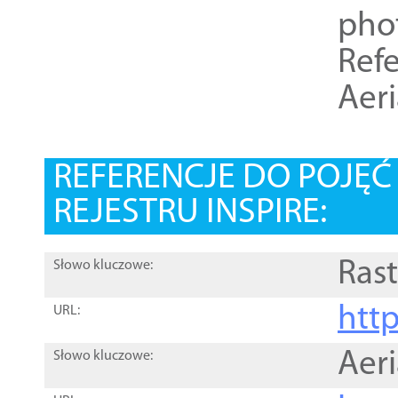
pho
Refe
Aer
REFERENCJE DO POJĘ
REJESTRU INSPIRE:
Rast
Słowo kluczowe:
htt
URL:
Aer
Słowo kluczowe: