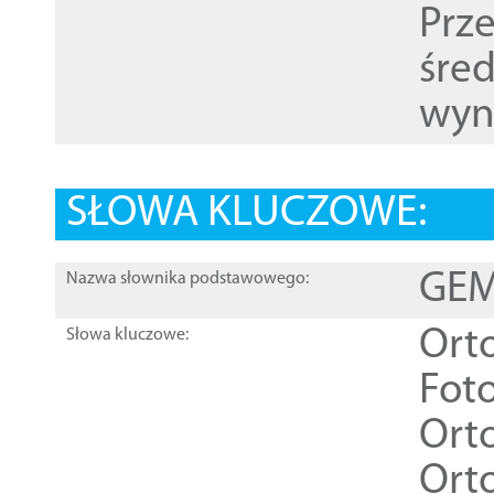
Prz
śre
wyn
SŁOWA KLUCZOWE:
GEME
Nazwa słownika podstawowego:
Ort
Słowa kluczowe:
Foto
Ort
Ort