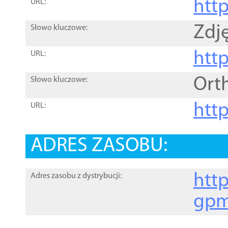
htt
URL:
Zdję
Słowo kluczowe:
htt
URL:
Ort
Słowo kluczowe:
http
URL:
ADRES ZASOBU:
http
Adres zasobu z dystrybucji:
gpm