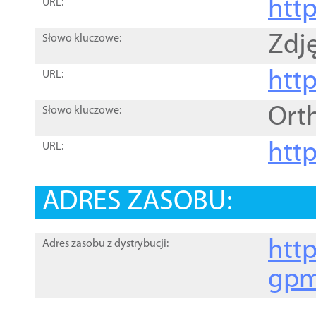
htt
URL:
Zdję
Słowo kluczowe:
htt
URL:
Ort
Słowo kluczowe:
http
URL:
ADRES ZASOBU:
http
Adres zasobu z dystrybucji:
gpm