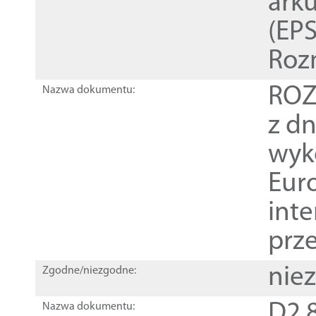
ark
(EPS
Roz
ROZ
Nazwa dokumentu:
z dn
wyk
Euro
inte
prz
nie
Zgodne/niezgodne:
D2.8
Nazwa dokumentu: