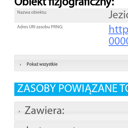
Obiekt fizjograficzny:
Jezi
Nazwa obiektu:
http
Adres URI zasobu PRNG:
000
Pokaż wszystkie
ZASOBY POWIĄZANE T
Zawiera: