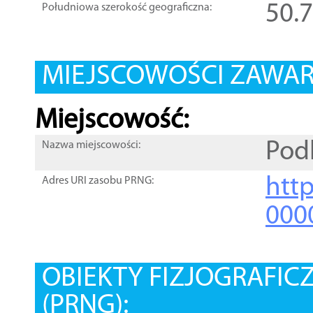
50.
Południowa szerokość geograficzna:
MIEJSCOWOŚCI ZAWART
Miejscowość:
Pod
Nazwa miejscowości:
htt
Adres URI zasobu PRNG:
000
OBIEKTY FIZJOGRAFIC
(PRNG):