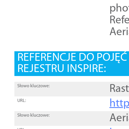
pho
Refe
Aer
REFERENCJE DO POJĘ
REJESTRU INSPIRE:
Rast
Słowo kluczowe:
htt
URL:
Aer
Słowo kluczowe: