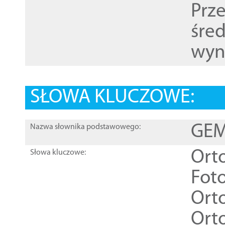
Prz
śre
wyn
SŁOWA KLUCZOWE:
GEME
Nazwa słownika podstawowego:
Ort
Słowa kluczowe:
Foto
Ort
Ort