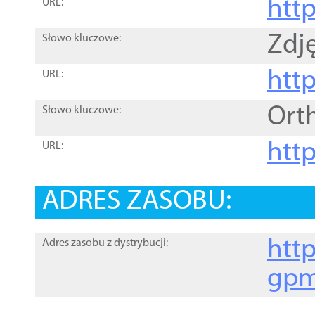
htt
URL:
Zdję
Słowo kluczowe:
htt
URL:
Ort
Słowo kluczowe:
http
URL:
ADRES ZASOBU:
http
Adres zasobu z dystrybucji:
gpm