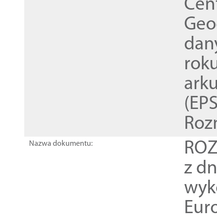
Cen
Geod
dan
rok
ark
(EPS
Roz
ROZ
Nazwa dokumentu:
z dn
wyk
Euro