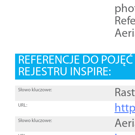
pho
Refe
Aer
REFERENCJE DO POJĘ
REJESTRU INSPIRE:
Rast
Słowo kluczowe:
htt
URL:
Aer
Słowo kluczowe: