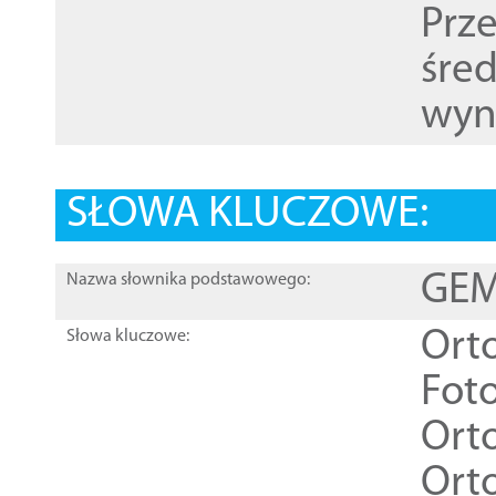
Prz
śre
wyn
SŁOWA KLUCZOWE:
GEME
Nazwa słownika podstawowego:
Ort
Słowa kluczowe:
Foto
Ort
Ort