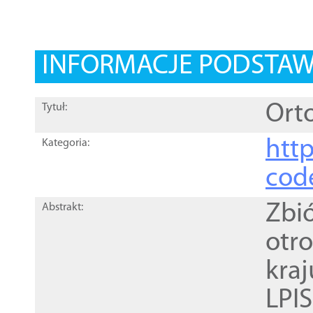
INFORMACJE PODSTA
Orto
Tytuł:
http
Kategoria:
cod
Zbi
Abstrakt:
otr
kra
LPI