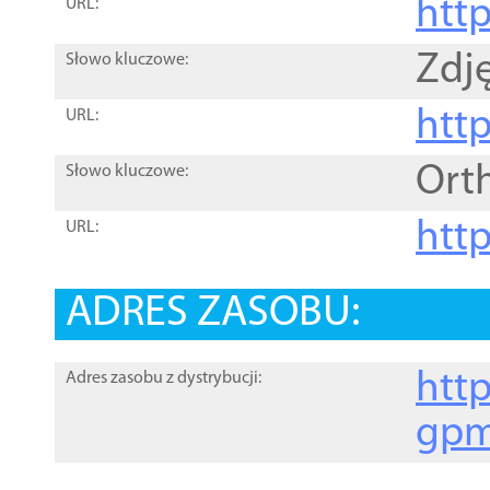
htt
URL:
Zdję
Słowo kluczowe:
htt
URL:
Ort
Słowo kluczowe:
http
URL:
ADRES ZASOBU:
http
Adres zasobu z dystrybucji:
gpm