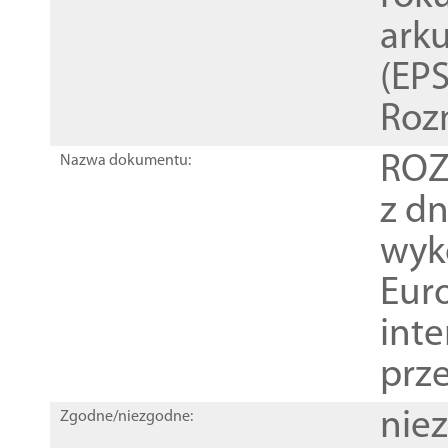
ark
(EPS
Roz
ROZ
Nazwa dokumentu:
z dn
wyk
Euro
inte
prz
nie
Zgodne/niezgodne: