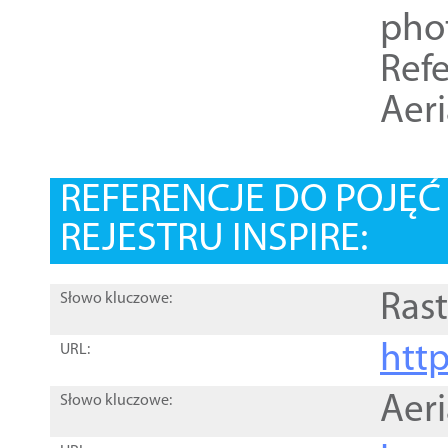
pho
Refe
Aer
REFERENCJE DO POJĘ
REJESTRU INSPIRE:
Rast
Słowo kluczowe:
htt
URL:
Aer
Słowo kluczowe: