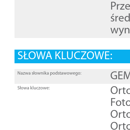
Prz
śre
wyn
SŁOWA KLUCZOWE:
GEME
Nazwa słownika podstawowego:
Ort
Słowa kluczowe:
Foto
Ort
Ort