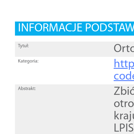
INFORMACJE PODSTA
Orto
Tytuł:
http
Kategoria:
cod
Zbi
Abstrakt:
otr
kra
LPI