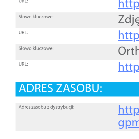
htt
URL:
Zdję
Słowo kluczowe:
htt
URL:
Ort
Słowo kluczowe:
http
URL:
ADRES ZASOBU:
http
Adres zasobu z dystrybucji:
gpm