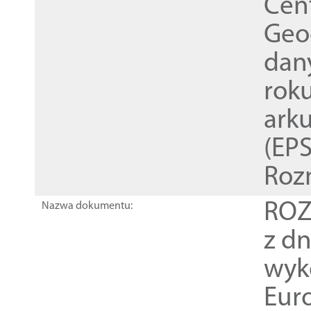
Cen
Geod
dan
rok
ark
(EPS
Roz
ROZ
Nazwa dokumentu:
z dn
wyk
Euro