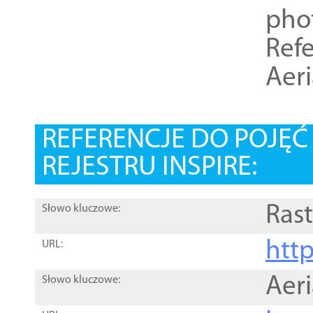
pho
Refe
Aer
REFERENCJE DO POJĘ
REJESTRU INSPIRE:
Rast
Słowo kluczowe:
htt
URL:
Aer
Słowo kluczowe: