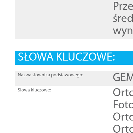
Prz
śre
wyn
SŁOWA KLUCZOWE:
GEME
Nazwa słownika podstawowego:
Ort
Słowa kluczowe:
Foto
Ort
Ort