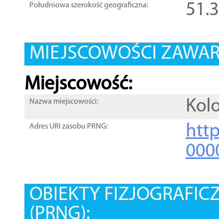
51.
Południowa szerokość geograficzna:
MIEJSCOWOŚCI ZAWART
Miejscowość:
Kol
Nazwa miejscowości:
htt
Adres URI zasobu PRNG:
000
OBIEKTY FIZJOGRAFIC
(PRNG):