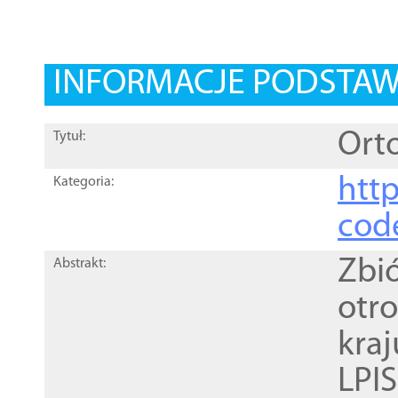
INFORMACJE PODSTA
Orto
Tytuł:
http
Kategoria:
cod
Zbi
Abstrakt:
otr
kra
LPI