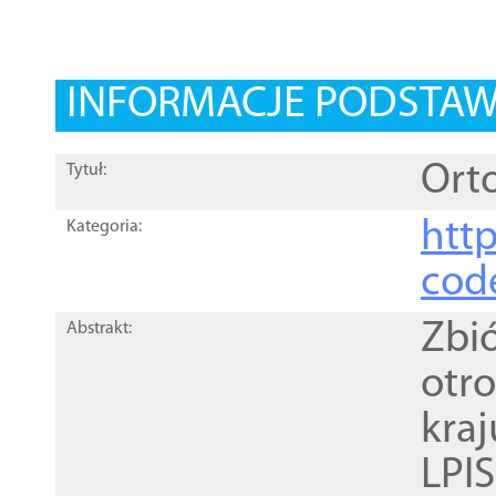
INFORMACJE PODSTA
Orto
Tytuł:
http
Kategoria:
cod
Zbi
Abstrakt:
otr
kra
LPI