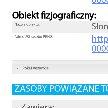
000
Obiekt fizjograficzny:
Sło
Nazwa obiektu:
http
Adres URI zasobu PRNG:
000
Pokaż wszystkie
ZASOBY POWIĄZANE T
Zawiera: