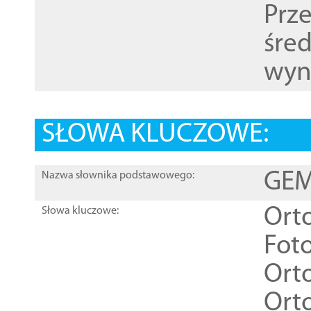
Prz
śre
wyn
SŁOWA KLUCZOWE:
GEME
Nazwa słownika podstawowego:
Ort
Słowa kluczowe:
Foto
Ort
Ort