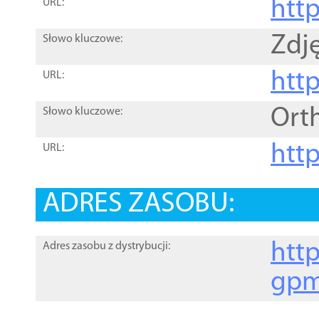
htt
URL:
Zdję
Słowo kluczowe:
htt
URL:
Ort
Słowo kluczowe:
http
URL:
ADRES ZASOBU:
http
Adres zasobu z dystrybucji:
gpm