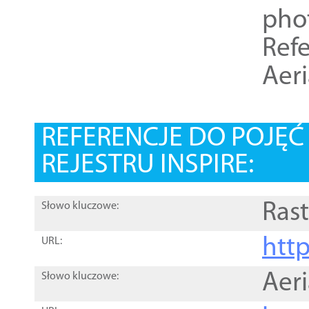
pho
Refe
Aer
REFERENCJE DO POJĘ
REJESTRU INSPIRE:
Rast
Słowo kluczowe:
htt
URL:
Aer
Słowo kluczowe: