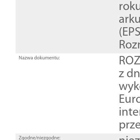
rok
ark
(EPS
Roz
ROZ
Nazwa dokumentu:
z dn
wyk
Euro
inte
prz
Zgodne/niezgodne: