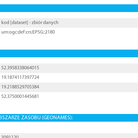
kod [
dataset
] - zbiór danych
urn:ogc:def:crs:EPSG::2180
52.3958338064015
19.1874117397724
19.2188529705384
52.3750001445681
BSZARZE ZASOBU (GEONAMES):
3091120