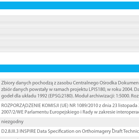
Zbiory danych pochodzą z zasobu Centralnego Ośrodka Dokumentacj
zbiór danych powstały w ramach projektu LPIS180, w roku 2004. 
godeł dla układu 1992 (EPSG:2180). Moduł archiwizacji: 1:5000. Ro
ROZPORZĄDZENIE KOMISJI (UE) NR 1089/2010 z dnia 23 listopada 
2007/2/WE Parlamentu Europejskiego i Rady w zakresie interopera
niezgodny
D2.8.III.3 INSPIRE Data Specification on Orthoimagery ֠Draft Techni