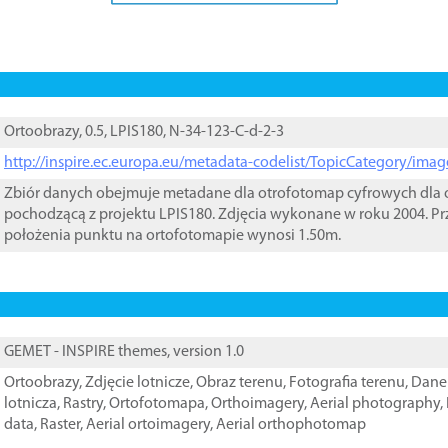
Ortoobrazy, 0.5, LPIS180, N-34-123-C-d-2-3
http://inspire.ec.europa.eu/metadata-codelist/TopicCategory/im
Zbiór danych obejmuje metadane dla otrofotomap cyfrowych dla o
pochodzącą z projektu LPIS180. Zdjęcia wykonane w roku 2004. Pr
położenia punktu na ortofotomapie wynosi 1.50m.
GEMET - INSPIRE themes, version 1.0
Ortoobrazy
,
Zdjęcie lotnicze
,
Obraz terenu
,
Fotografia terenu
,
Dane 
lotnicza
,
Rastry
,
Ortofotomapa
,
Orthoimagery
,
Aerial photography
,
data
,
Raster
,
Aerial ortoimagery
,
Aerial orthophotomap