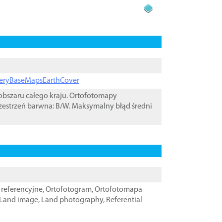
ageryBaseMapsEarthCover
bszaru całego kraju. Ortofotomapy
zestrzeń barwna: B/W. Maksymalny błąd średni
referencyjne
,
Ortofotogram
,
Ortofotomapa
Land image
,
Land photography
,
Referential