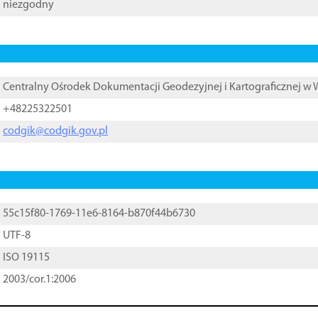
niezgodny
Centralny Ośrodek Dokumentacji Geodezyjnej i Kartograficznej w
+48225322501
codgik@codgik.gov.pl
55c15f80-1769-11e6-8164-b870f44b6730
UTF-8
ISO 19115
2003/cor.1:2006