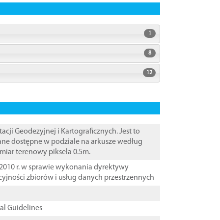
1
8
12
i Geodezyjnej i Kartograficznych. Jest to
Dane dostępne w podziale na arkusze według
zmiar terenowy piksela 0.5m.
2010 r. w sprawie wykonania dyrektywy
cyjności zbiorów i usług danych przestrzennych
cal Guidelines