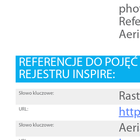
pho
Refe
Aer
REFERENCJE DO POJĘ
REJESTRU INSPIRE:
Rast
Słowo kluczowe:
htt
URL:
Aer
Słowo kluczowe: