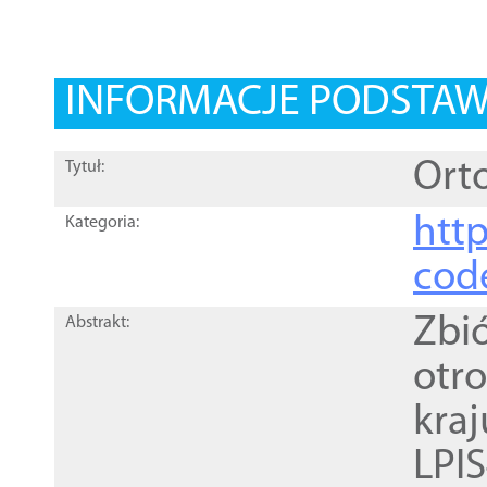
INFORMACJE PODSTA
Orto
Tytuł:
http
Kategoria:
cod
Zbi
Abstrakt:
otr
kra
LPI