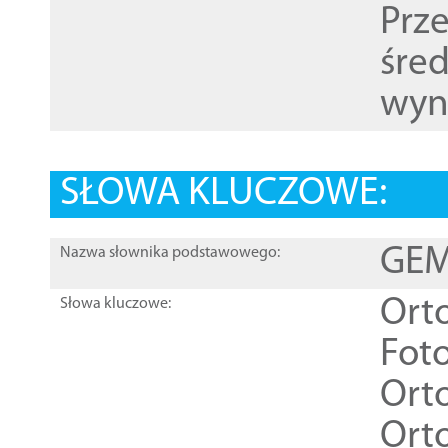
Prz
śre
wyn
SŁOWA KLUCZOWE:
GEME
Nazwa słownika podstawowego:
Ort
Słowa kluczowe:
Foto
Ort
Ort