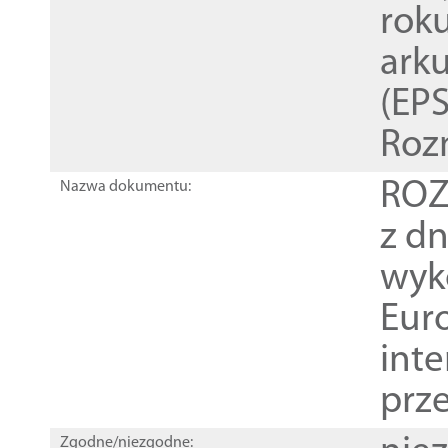
rok
ark
(EPS
Roz
ROZ
Nazwa dokumentu:
z dn
wyk
Euro
inte
prz
Zgodne/niezgodne: