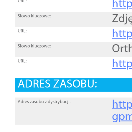
htt
URL:
Zdję
Słowo kluczowe:
htt
URL:
Ort
Słowo kluczowe:
http
URL:
ADRES ZASOBU:
http
Adres zasobu z dystrybucji:
gpm