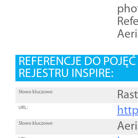
pho
Refe
Aer
REFERENCJE DO POJĘ
REJESTRU INSPIRE:
Rast
Słowo kluczowe:
htt
URL:
Aer
Słowo kluczowe: