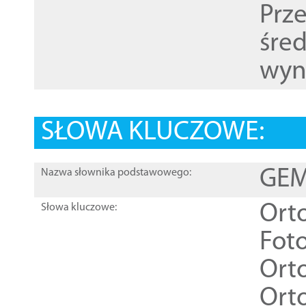
Prz
śre
wyn
SŁOWA KLUCZOWE:
GEME
Nazwa słownika podstawowego:
Ort
Słowa kluczowe:
Foto
Ort
Ort