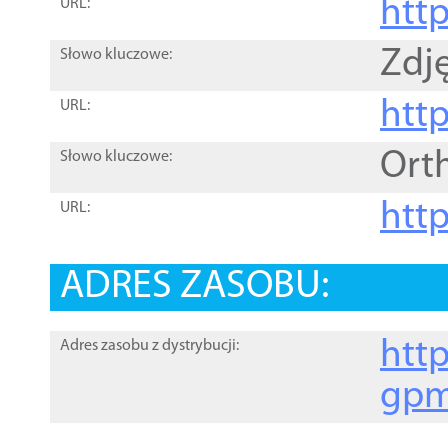
htt
URL:
Zdję
Słowo kluczowe:
htt
URL:
Ort
Słowo kluczowe:
http
URL:
ADRES ZASOBU:
http
Adres zasobu z dystrybucji:
gpm