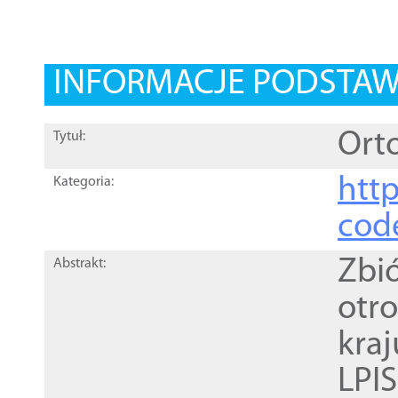
INFORMACJE PODSTA
Orto
Tytuł:
http
Kategoria:
cod
Zbi
Abstrakt:
otr
kra
LPI