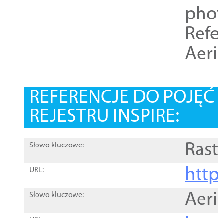
pho
Refe
Aer
REFERENCJE DO POJĘ
REJESTRU INSPIRE:
Rast
Słowo kluczowe:
htt
URL:
Aer
Słowo kluczowe: