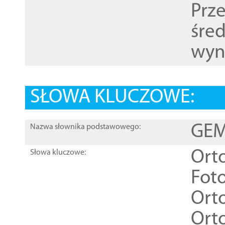
Prz
śre
wyn
SŁOWA KLUCZOWE:
GEME
Nazwa słownika podstawowego:
Ort
Słowa kluczowe:
Foto
Ort
Ort