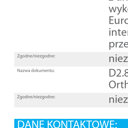
wyk
Euro
inte
prz
nie
Zgodne/niezgodne:
D2.8
Nazwa dokumentu:
Orth
nie
Zgodne/niezgodne:
DANE KONTAKTOWE: