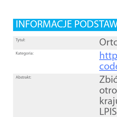
INFORMACJE PODSTA
Orto
Tytuł:
http
Kategoria:
cod
Zbi
Abstrakt:
otr
kra
LPI