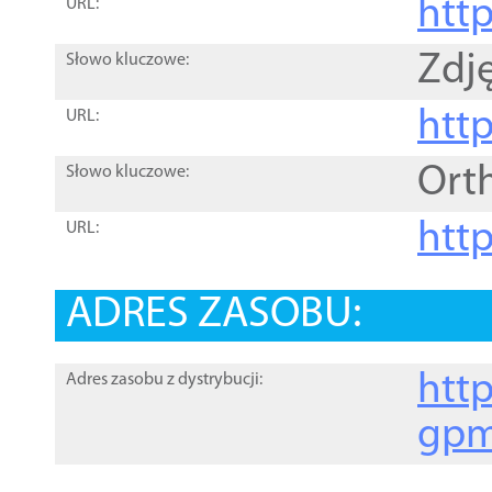
htt
URL:
Zdję
Słowo kluczowe:
htt
URL:
Ort
Słowo kluczowe:
http
URL:
ADRES ZASOBU:
http
Adres zasobu z dystrybucji:
gpm