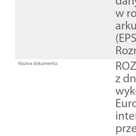
dan
w r
ark
(EPS
Roz
ROZ
Nazwa dokumentu:
z dn
wyk
Euro
inte
prz