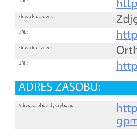
htt
URL:
Zdję
Słowo kluczowe:
htt
URL:
Ort
Słowo kluczowe:
http
URL:
ADRES ZASOBU:
http
Adres zasobu z dystrybucji:
gpm