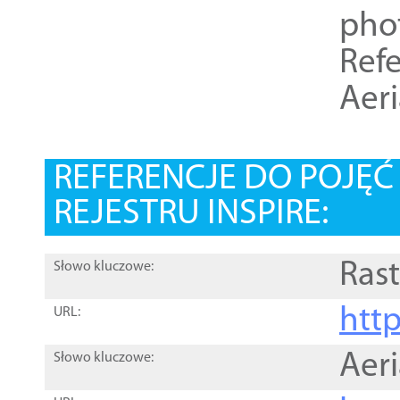
pho
Refe
Aer
REFERENCJE DO POJĘ
REJESTRU INSPIRE:
Rast
Słowo kluczowe:
htt
URL:
Aer
Słowo kluczowe: