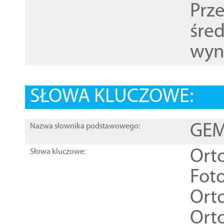
Prz
śre
wyn
SŁOWA KLUCZOWE:
GEME
Nazwa słownika podstawowego:
Ort
Słowa kluczowe:
Foto
Ort
Ort