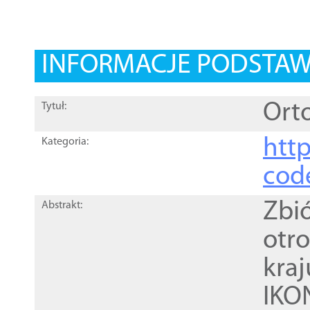
INFORMACJE PODSTA
Orto
Tytuł:
http
Kategoria:
cod
Zbi
Abstrakt:
otr
kra
IKO