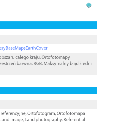
ageryBaseMapsEarthCover
bszaru całego kraju. Ortofotomapy
zestrzeń barwna: RGB. Maksymalny błąd średni
referencyjne
,
Ortofotogram
,
Ortofotomapa
Land image
,
Land photography
,
Referential