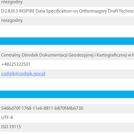
niezgodny
D2.8.III.3 INSPIRE Data Specification on Orthoimagery ֠Draft Techni
niezgodny
Centralny Ośrodek Dokumentacji Geodezyjnej i Kartograficznej w
+48225322501
codgik@codgik.gov.pl
546bd70f-1768-11e6-8811-b870f44b6730
UTF-8
ISO 19115