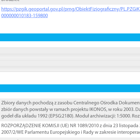
https://pzgik.geoportal.gov.pl/prng/ObiektFizjograficzny/PL.PZG
000000010183-159800
Zbiory danych pochodzą z zasobu Centralnego Ośrodka Dokumentacj
zbiór danych powstały w ramach projektu IKONOS, w roku 2003. D
godeł dla układu 1992 (EPSG:2180). Moduł archiwizacji: 1:5000. Ro
ROZPORZĄDZENIE KOMISJI (UE) NR 1089/2010 z dnia 23 listopada 
2007/2/WE Parlamentu Europejskiego i Rady w zakresie interopera