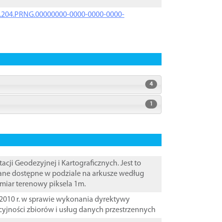
iK.204.PRNG.00000000-0000-0000-0000-
4
1
i Geodezyjnej i Kartograficznych. Jest to
ane dostępne w podziale na arkusze według
zmiar terenowy piksela 1m.
2010 r. w sprawie wykonania dyrektywy
cyjności zbiorów i usług danych przestrzennych