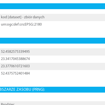
kod [
dataset
] - zbiór danych
urn:ogc:def:crs:EPSG::2180
52.4582575339495
23.3417045388674
23.3770610721603
52.4375752401484
BSZARZE ZASOBU (PRNG):
Brodziec