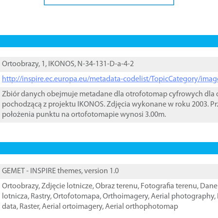
Ortoobrazy, 1, IKONOS, N-34-131-D-a-4-2
http://inspire.ec.europa.eu/metadata-codelist/TopicCategory/im
Zbiór danych obejmuje metadane dla otrofotomap cyfrowych dla o
pochodzącą z projektu IKONOS. Zdjęcia wykonane w roku 2003. Pr
położenia punktu na ortofotomapie wynosi 3.00m.
GEMET - INSPIRE themes, version 1.0
Ortoobrazy
,
Zdjęcie lotnicze
,
Obraz terenu
,
Fotografia terenu
,
Dane 
lotnicza
,
Rastry
,
Ortofotomapa
,
Orthoimagery
,
Aerial photography
,
data
,
Raster
,
Aerial ortoimagery
,
Aerial orthophotomap