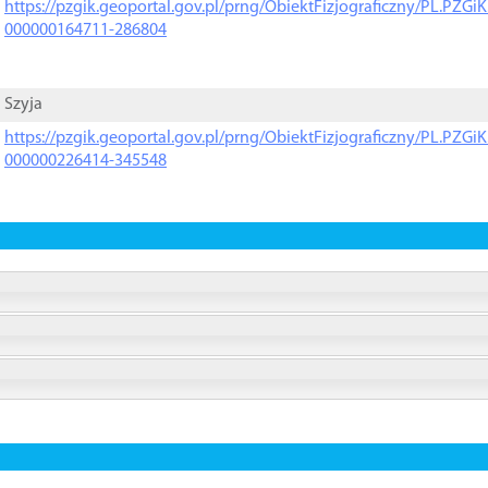
https://pzgik.geoportal.gov.pl/prng/ObiektFizjograficzny/PL.PZG
000000164711-286804
Szyja
https://pzgik.geoportal.gov.pl/prng/ObiektFizjograficzny/PL.PZG
000000226414-345548