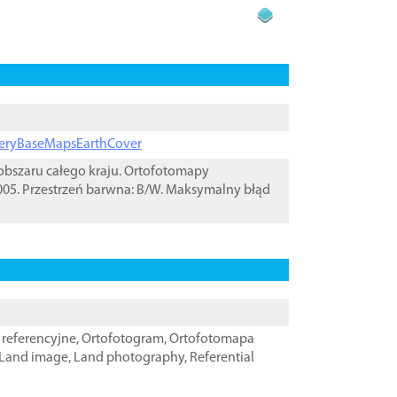
ageryBaseMapsEarthCover
bszaru całego kraju. Ortofotomapy
05. Przestrzeń barwna: B/W. Maksymalny błąd
referencyjne
,
Ortofotogram
,
Ortofotomapa
Land image
,
Land photography
,
Referential