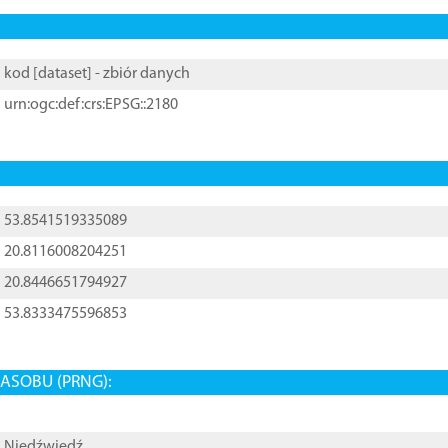
kod [
dataset
] - zbiór danych
urn:ogc:def:crs:EPSG::2180
53.8541519335089
20.8116008204251
20.8446651794927
53.8333475596853
ASOBU (PRNG):
Niedźwiedź