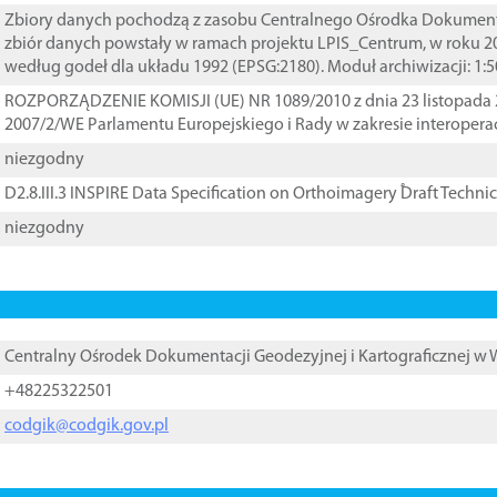
Zbiory danych pochodzą z zasobu Centralnego Ośrodka Dokumentacj
zbiór danych powstały w ramach projektu LPIS_Centrum, w roku 2
według godeł dla układu 1992 (EPSG:2180). Moduł archiwizacji: 1:5
ROZPORZĄDZENIE KOMISJI (UE) NR 1089/2010 z dnia 23 listopada 
2007/2/WE Parlamentu Europejskiego i Rady w zakresie interopera
niezgodny
D2.8.III.3 INSPIRE Data Specification on Orthoimagery ֠Draft Techni
niezgodny
Centralny Ośrodek Dokumentacji Geodezyjnej i Kartograficznej w
+48225322501
codgik@codgik.gov.pl