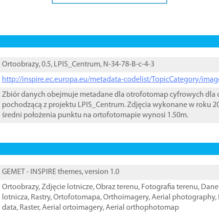
Ortoobrazy, 0.5, LPIS_Centrum, N-34-78-B-c-4-3
http://inspire.ec.europa.eu/metadata-codelist/TopicCategory/im
Zbiór danych obejmuje metadane dla otrofotomap cyfrowych dla o
pochodzącą z projektu LPIS_Centrum. Zdjęcia wykonane w roku 20
średni położenia punktu na ortofotomapie wynosi 1.50m.
GEMET - INSPIRE themes, version 1.0
Ortoobrazy
,
Zdjęcie lotnicze
,
Obraz terenu
,
Fotografia terenu
,
Dane 
lotnicza
,
Rastry
,
Ortofotomapa
,
Orthoimagery
,
Aerial photography
,
data
,
Raster
,
Aerial ortoimagery
,
Aerial orthophotomap