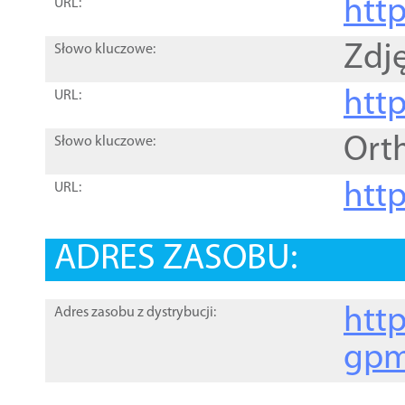
htt
URL:
Zdję
Słowo kluczowe:
htt
URL:
Ort
Słowo kluczowe:
http
URL:
ADRES ZASOBU:
http
Adres zasobu z dystrybucji:
gpm