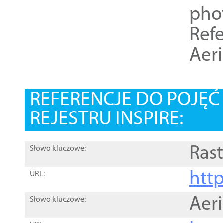
pho
Refe
Aer
REFERENCJE DO POJĘ
REJESTRU INSPIRE:
Rast
Słowo kluczowe:
htt
URL:
Aer
Słowo kluczowe: