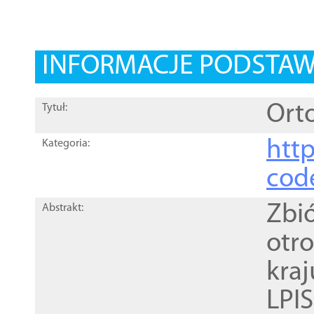
INFORMACJE PODSTA
Orto
Tytuł:
http
Kategoria:
cod
Zbi
Abstrakt:
otr
kra
LPI