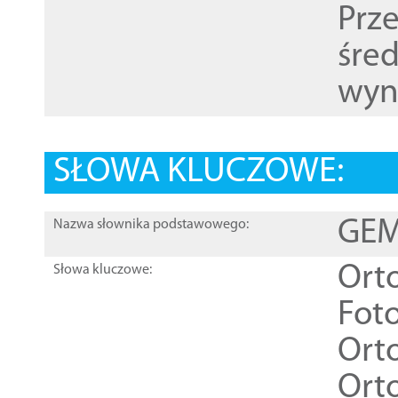
Prz
śre
wyn
SŁOWA KLUCZOWE:
GEME
Nazwa słownika podstawowego:
Ort
Słowa kluczowe:
Foto
Ort
Ort