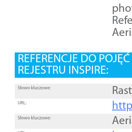
pho
Refe
Aer
REFERENCJE DO POJĘ
REJESTRU INSPIRE:
Rast
Słowo kluczowe:
htt
URL:
Aer
Słowo kluczowe: