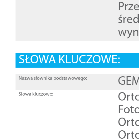
Prz
śre
wyn
SŁOWA KLUCZOWE:
GEME
Nazwa słownika podstawowego:
Ort
Słowa kluczowe:
Foto
Ort
Ort