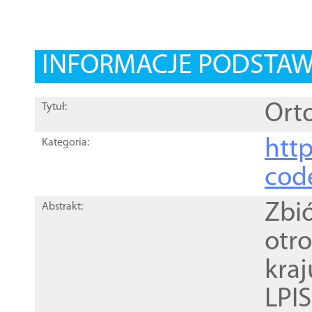
INFORMACJE PODSTA
Orto
Tytuł:
http
Kategoria:
cod
Zbi
Abstrakt:
otr
kra
LPI