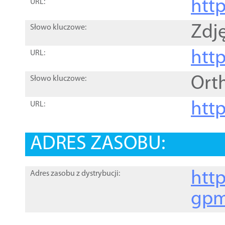
htt
URL:
Zdję
Słowo kluczowe:
htt
URL:
Ort
Słowo kluczowe:
http
URL:
ADRES ZASOBU:
http
Adres zasobu z dystrybucji:
gpm