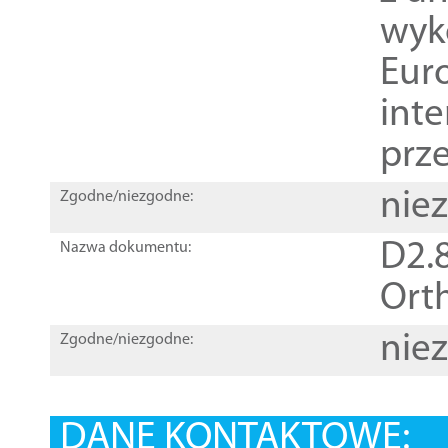
wyk
Euro
inte
prz
nie
Zgodne/niezgodne:
D2.8
Nazwa dokumentu:
Orth
nie
Zgodne/niezgodne:
DANE KONTAKTOWE: