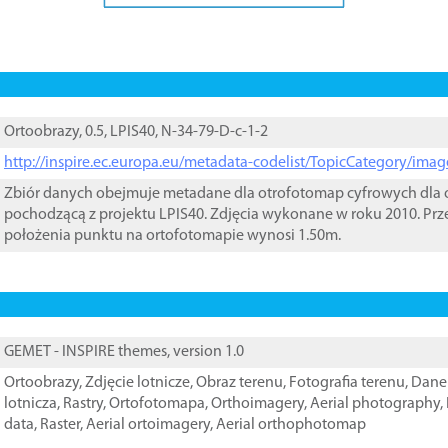
Ortoobrazy, 0.5, LPIS40, N-34-79-D-c-1-2
http://inspire.ec.europa.eu/metadata-codelist/TopicCategory/im
Zbiór danych obejmuje metadane dla otrofotomap cyfrowych dla o
pochodzącą z projektu LPIS40. Zdjęcia wykonane w roku 2010. Prz
położenia punktu na ortofotomapie wynosi 1.50m.
GEMET - INSPIRE themes, version 1.0
Ortoobrazy
,
Zdjęcie lotnicze
,
Obraz terenu
,
Fotografia terenu
,
Dane 
lotnicza
,
Rastry
,
Ortofotomapa
,
Orthoimagery
,
Aerial photography
,
data
,
Raster
,
Aerial ortoimagery
,
Aerial orthophotomap