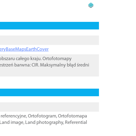
ageryBaseMapsEarthCover
bszaru całego kraju. Ortofotomapy
estrzeń barwna: CIR. Maksymalny błąd średni
referencyjne
,
Ortofotogram
,
Ortofotomapa
Land image
,
Land photography
,
Referential