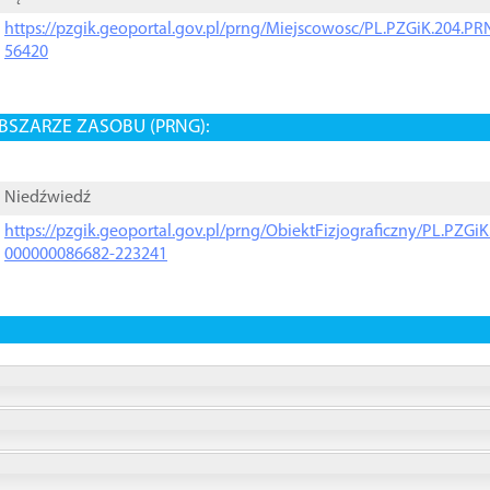
https://pzgik.geoportal.gov.pl/prng/Miejscowosc/PL.PZGiK.204.
56420
BSZARZE ZASOBU (PRNG):
Niedźwiedź
https://pzgik.geoportal.gov.pl/prng/ObiektFizjograficzny/PL.PZG
000000086682-223241