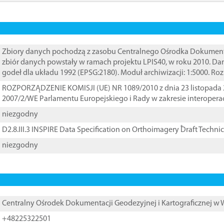
Zbiory danych pochodzą z zasobu Centralnego Ośrodka Dokumentacj
zbiór danych powstały w ramach projektu LPIS40, w roku 2010. D
godeł dla układu 1992 (EPSG:2180). Moduł archiwizacji: 1:5000. Ro
ROZPORZĄDZENIE KOMISJI (UE) NR 1089/2010 z dnia 23 listopada 
2007/2/WE Parlamentu Europejskiego i Rady w zakresie interopera
niezgodny
D2.8.III.3 INSPIRE Data Specification on Orthoimagery ֠Draft Techni
niezgodny
Centralny Ośrodek Dokumentacji Geodezyjnej i Kartograficznej w
+48225322501