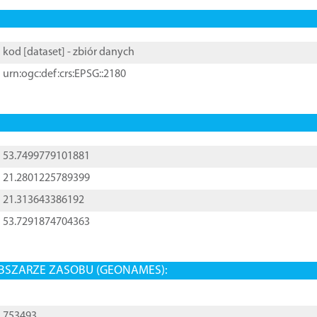
kod [
dataset
] - zbiór danych
urn:ogc:def:crs:EPSG::2180
53.7499779101881
21.2801225789399
21.313643386192
53.7291874704363
BSZARZE ZASOBU (GEONAMES):
753493