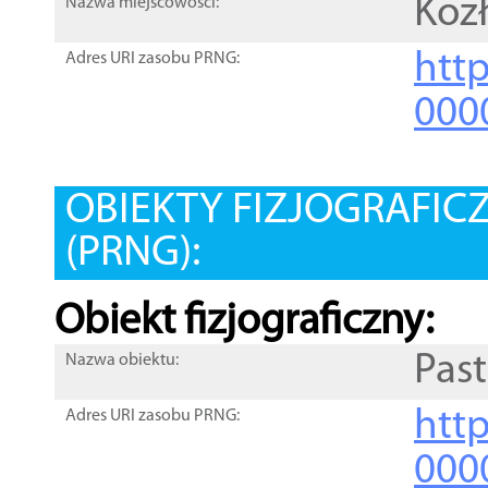
Koz
Nazwa miejscowości:
htt
Adres URI zasobu PRNG:
000
OBIEKTY FIZJOGRAFIC
(PRNG):
Obiekt fizjograficzny:
Pas
Nazwa obiektu:
http
Adres URI zasobu PRNG:
000