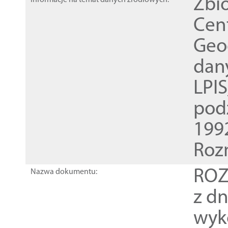
Zbi
Informacje na temat danych źródłowych:
Cen
Geod
dan
LPI
pod
1992
Roz
ROZ
Nazwa dokumentu:
z dn
wyk