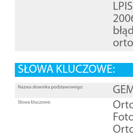
LPI
200
błąd
ort
SŁOWA KLUCZOWE:
GEME
Nazwa słownika podstawowego:
Ort
Słowa kluczowe:
Foto
Ort