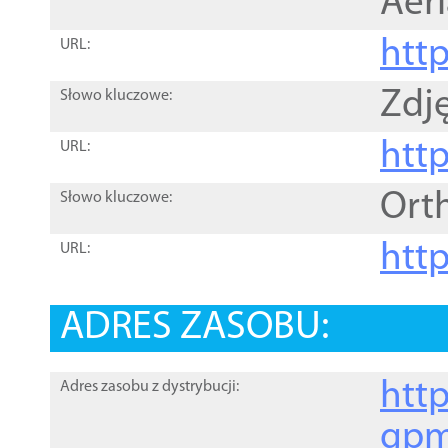
Aer
htt
URL:
Zdję
Słowo kluczowe:
htt
URL:
Ort
Słowo kluczowe:
http
URL:
ADRES ZASOBU:
http
Adres zasobu z dystrybucji:
gpm